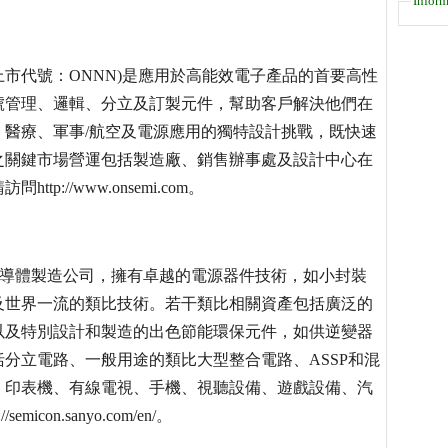
Inform
納斯達克上市代號：ONNN)是應用於高能效電子產品的首要高性
號管理、邏輯、分立及訂製元件，幫助客戶解決他們在
、醫療、軍事/航空及電源應用的獨特設計挑戰，既快速
之關鍵市場營運包括製造廠、銷售辦事處及設計中心在
//www.onsemi.com。
半導體製造公司，擁有卓越的電源器件技術，如小封裝
及世界一流的類比技術。若干類比相關資產包括廣泛的
以及特別設計和製造的出色節能環保元件，如供逆變器
分立電路、一般用途的類比大型整合電路、ASSP和混
、印表機、有線電視、手機、視聽設備、遊戲設備、汽
on.sanyo.com/en/。