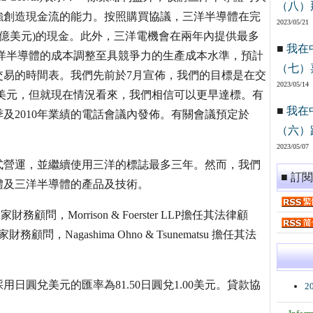
（八）
強創造現金流的能力。按照購買協議，三洋半導體在完
2023/05/21
23億美元)的現金。此外，三洋電機會在兩年內提供最多
■
我在
使三洋半導體的成本調整至具競爭力的生產成本水準，預計
（七）
交易的時間表。我們先前於7月宣佈，我們的目標是在交
2023/05/14
萬美元，但就現在情況看來，我們相信可以更早達標。有
■
我在
及2010年業績的電話會議內發佈。有關會議預定於
（六）
2023/05/07
式營運，並繼續使用三洋的標誌最多三年。然而，我們
■ 訂
體及三洋半導體的產品及技術。
獨家財務顧問，Morrison & Foerster LLP擔任其法律顧
的獨家財務顧問，Nagashima Ohno & Tsunematsu 擔任其法
圓兌美元的匯率為81.50日圓兌1.00美元。貸款協
2