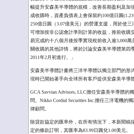
幅提升安森美半導體的規模，改善長期盈利及加
成收購時，資產負債表上會保留約100億日圓(1.
250億日圓（3.07億美元）的營運支援，用於
可增加按非公認會計準則計算的收益，推前收購
易完成約十八個月後按季實現稅前收入逾3,000
關收購的其他詳情，將於討論安森美半導體第四季
2011年2月初進行。」
安森美半導體計畫將三洋半導體以獨立部門的形
現時已開始著手向全球所有客戶提供安森美半導
GCA Savvian Advisors, LLC擔任安森美半導體的
問。Nikko Cordial Securities Inc.擔任三洋電機
律顧問。
除貸款協定的匯率外，在所有情況下，本新聞稿採用日
定的條款訂明，其匯率為83.99日圓兌1.00美元。