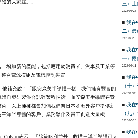
導體的大家庭。」
三）上
2023/06/25
■
我在
二）最
2023/06/18
■
我在
一）兩
合，增加新的產能，包括應用於消費者、汽車及工業等
2023/06/11
)、整合電源模組及電機控制裝置。
■
我在
（十）
總裁一職，他補充說：「跟安森美半導體一樣，我們擁有豐富的
2023/06/04
導體自發研製混合訊號製程技術，而安森美半導體在營
■
我在
技術，以上種種都會加強我們向日本及海外客戶提供新
（九）
為三洋半導體的客戶、業務夥伴及員工創造大量機
2023/05/28
■
我在
d Colvin)表示：「除策略利益外，收購三洋半導體可大