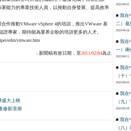
2023/06/25
佈署能力的專業技術人員，以推動自身發展、提高效率
■
我在
二）最
Mware vSphere 4的培訓，推出VWware 基
2023/06/18
are認證專家，期待能為業界企盼的培訓更多的人才。
i/edm/vmware.htm
■
我在
一）兩
- 新聞稿有效日期，至
2011/02/04
為止
2023/06/11
■
我在
（十）
2023/06/04
■
我在
球盛大上映
（九）
進修新浪潮
2023/05/28
■
我在
（八）