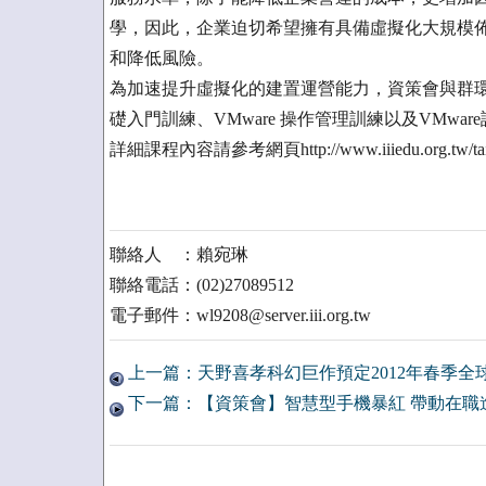
學，因此，企業迫切希望擁有具備虛擬化大規模
和降低風險。
為加速提升虛擬化的建置運營能力，資策會與群環合作推動V
礎入門訓練、VMware 操作管理訓練以及VMw
詳細課程內容請參考網頁http://www.iiiedu.org.tw/taipe
聯絡人 ：賴宛琳
聯絡電話：(02)27089512
電子郵件：wl9208@server.iii.org.tw
上一篇：天野喜孝科幻巨作預定2012年春季全
下一篇：【資策會】智慧型手機暴紅 帶動在職