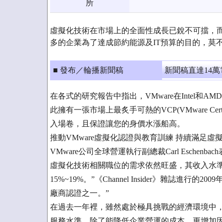
所
虛擬化技術在市場上的全面性成長已銳不可擋，
多的企業為了達成節約能源及IT預算的目的，莫
■ 發布／輪播新聞稿
新聞稿直達14
在各式的研究報告中指出，VMware在Intel和
此擁有一張市場上最炙手可熱的VCP(VMware Certi
入場卷，且保證讓您的身價水漲船高。
推動VMware虛擬化認證與教育訓練 持續滿足虛
VMware公司全球營運執行副總裁Carl Esche
虛擬化技術相關職位的需求依然旺盛，其收入水準
15%~19%。”《Channel Insider》雜誌進
廠商認證之一。”
在過去一年裡，雖然處於極具挑戰的經濟環境中
服務水準，除了能降低企業營運的成本，更增加