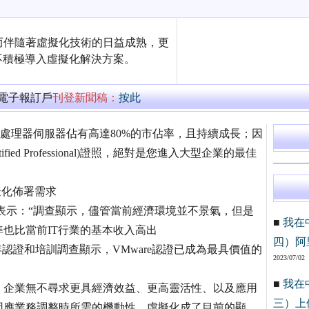
而伴隨著虛擬化技術的日益成熟，更
不積極導入虛擬化解決方案。
萬電子報訂戶
刊登新聞稿：
按此
AMD處理器伺服器佔有高達80%的市佔率，且持續成長；因
fied Professional)證照，絕對是您進入大型企業的最佳
擬化佈署需求
nbach表示：“調查顯示，儘管當前經濟環境並不景氣，但是
■
我在
也比當前IT行業的基本收入高出
四）阿
行的2009年認證和培訓調查顯示，VMware認證已成為最具價值的
2023/07/02
■
我在
，企業無不尋求更具經濟效益、更高靈活性、以及應用
三）上
因應業務調整時所需的機動性，虛擬化成了目前的顯