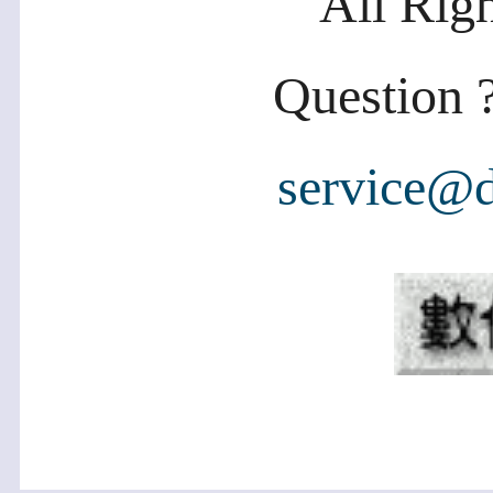
All Rig
Question ?
service@d