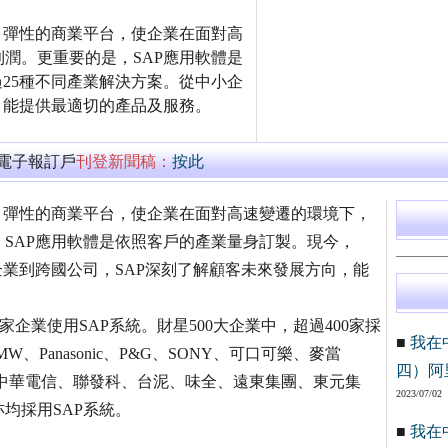
靠、彈性的商業平台，使企業在面對高
潤。更重要的是，SAP應用軟體是
過25種不同產業解決方案。從中小企
，能提供最適切的產品及服務。
萬電子報訂戶
刊登新聞稿：
按此
靠、彈性的商業平台，使企業在面對高速變遷的環境下，
SAP應用軟體是依照客戶的產業量身訂製。現今，
企業到跨國公司，SAP深刻了解顧客未來發展方向，能
0家企業使用SAP系統。財星500大企業中，超過400家採
■
我在
、BMW、Panasonic、P&G、SONY、可口可樂、麥當
四）阿
中華電信、聯發科、台泥、味全、遠東集團、東元集
2023/07/02
均採用SAP系統。
■
我在