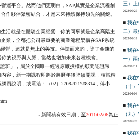
三）上
核心營運平台。然而他們更明白，SAP其實是企業流程創
2023/06/25
、合作夥伴緊密結合，才是未來持續保持領先的關鍵。
■
我在
二）最
的生活就是在體驗企業經營，你的同事就是企業高階主
2023/06/18
的企業，全都把公司最重要的商業流程架構在SAP系統
企業經營，這就是無上的美技。伴隨而來的，除了金錢的
■
我在
展你的視野與人脈，當然也增加未來各種機會。
一）兩
問認證班」，屬於全國唯一經過原廠授權的顧問認證課
2023/06/11
等模組內容，新一期課程即將於農曆年後陸續開課，相當精
■
我在
明，或電洽：（02）2708-9215#8314，傅小
（十）
2023/06/04
htm
■
我在
（九）
- 新聞稿有效日期，至
2011/02/06
為止
2023/05/28
■
我在