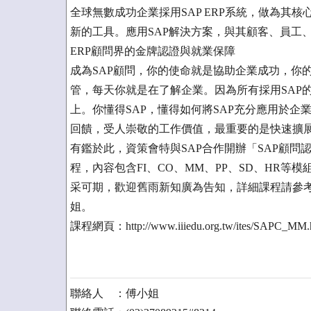
全球無數成功企業採用SAP ERP系統，做為其
新的工具。應用SAP解決方案，與其顧客、員工
ERP顧問界的金牌認證與就業保障
成為SAP顧問，你的使命就是協助企業成功，你
管，每天你就是在了解企業。因為所有採用SAP
上。你懂得SAP，懂得如何將SAP充分應用於
回饋，受人崇敬的工作價值，最重要的是快速擴
有鑑於此，資策會特與SAP合作開辦「SAP顧
程，內容包含FI、CO、MM、PP、SD、HR
采可期，歡迎舊雨新知廣為告知，詳細課程請參考網頁說
姐。
課程網頁：http://www.iiiedu.org.tw/ites/SAPC_MM.
聯絡人 ：傅小姐