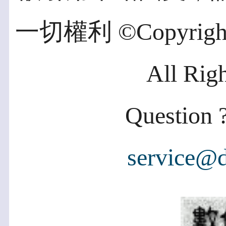
一切權利 ©Copyright 2
All Rig
Question ?
service@d