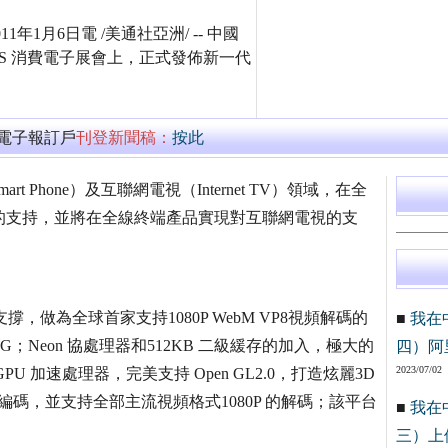
11年1月6日電 /美通社亞洲/ -- 中國
S 消費電子展會上，正式發佈新一代
萬電子報訂戶
刊登新聞稿：
按此
Phone）及互聯網電視（Internet TV）領域，在全
VP8解碼的支持，並將在全線終端產品實現對互聯網電視的支
大的支撐，做為全球首家支持1080P WebM VP8視頻解碼的
■
我在
頻1.2G；Neon 協處理器和512KB 二級緩存的加入，極大的
四）阿
2023/07/02
U 加速處理器，完美支持 Open GL2.0，打造炫麗3D
視頻編碼，並支持全部主流視頻格式1080P 的解碼；該平台
■
我在
三）上