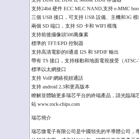
支持24bit 硬件 ECC MLC NAND,支持 e-MMC boo
三個 USB 接口，可支持 USB 設備、主機和3G 
兩個 SD 端口，支持 SD 卡和 WIFI 模塊
支持前後攝像頭500萬像素
標準的 TFT/EPD 控制器
支持高清電影的8通道 I2S 和 SPDIF 輸出
帶有 TS 接口，支持移動和地面電視接受（ATSC-
標準以太網接口
支持 VoIP 網絡視頻通話
支持 android 2.3和更高版本
瞭解並體驗更多瑞芯平台的終端產品，請光臨瑞芯位於
站 www.rock-chips.com
瑞芯簡介
瑞芯微電子有限公司是中國領先的半導體公司，專