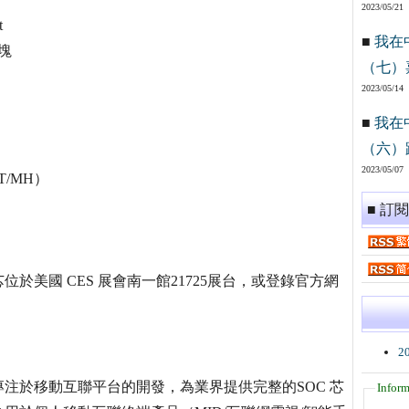
2023/05/21
t
■
我在
模塊
（七）
2023/05/14
■
我在
（六）
2023/05/07
T/MH）
■ 訂
美國 CES 展會南一館21725展台，或登錄官方網
2
注於移動互聯平台的開發，為業界提供完整的SOC 芯
Inform