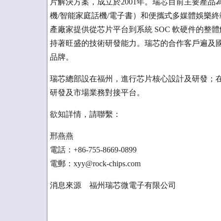
片解決方案，成立於2001年。瑞芯目前主要產品
機/智能家庭話機/電子書）和便攜式多媒體娛樂終
產廠家提供從芯片平台到系統 SOC 軟硬件的
持著旺盛的技術研發能力。瑞芯的合作客戶遍及
品牌。
瑞芯總部設在福州，進行芯片核心設計及研發；
研發及市場業務對接平台。
欲知詳情，請聯繫：
邢燕燕
電話：+86-755-8669-0899
電郵：xyy@rock-chips.com
消息來源 福州瑞芯微電子有限公司