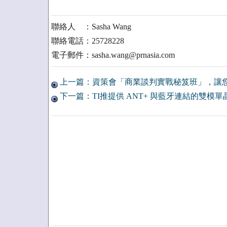
聯絡人 ：Sasha Wang
聯絡電話：25728228
電子郵件：sasha.wang@prnasia.com
上一篇：資策會「商業談判實戰秘笈班」，讓
下一篇：TI推提供 ANT+ 與藍牙連結的雙模單晶