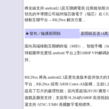
將全線支持 android2.3及互聯網電視 拉斯維加斯20
領先的半導體公司福州瑞芯微電子（瑞芯）在 CE
移動互聯平台 -- RK29xx 解決方案，
■ 發布／輪播新聞稿
新聞稿直達14
面向高端移動互聯網終端（MID）、智能手機（Smart 
球範圍率先實現 android 平台上對1080P 
持。
RK29xx 將為 android2.3及更先進版本提供強
平台，RK29xx 採用 ARM Cotex-A8架構，主
提高了芯片的處理性能；並內置超強2D/3D 圖形 GP
遊戲及圖形支持；支採用 H.264的1080P 高清
還支持 ATSC-T/MH 美國數字電視標準。