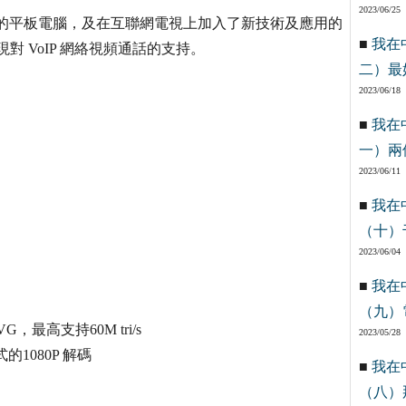
2023/06/25
解決方案的平板電腦，及在互聯網電視上加入了新技術及應用的
■
我在
現對 VoIP 網絡視頻通話的支持。
二）最
2023/06/18
■
我在
一）兩
2023/06/11
■
我在
（十）
2023/06/04
■
我在
（九）
VG，最高支持60M tri/s
2023/05/28
格式的1080P 解碼
■
我在
（八）