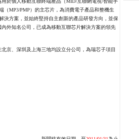
為用於個人移動互聯終端產品（MID/互聯網電視/智能手
端（MP3/PMP）的主芯片，為消費電子產品和整機生
整體解決方案，並始終堅持自主創新的產品研發方向，並保
國內外知名公司，已成為移動互聯芯片解決方案的領先
在北京、深圳及上海三地均設立分公司，為瑞芯子項目
- 新聞稿有效日期，至
2011/01/31
為止