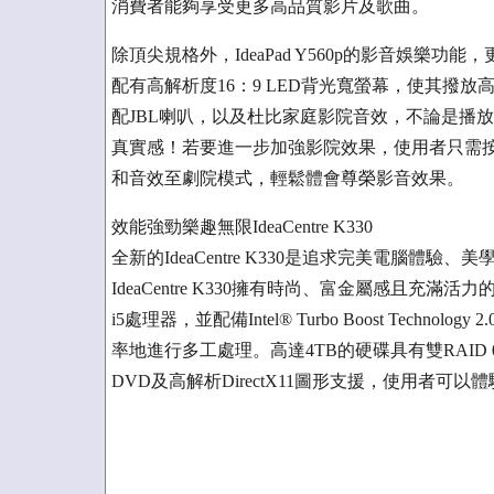
消費者能夠享受更多高品質影片及歌曲。
除頂尖規格外，IdeaPad Y560p的影音娛樂功能，
配有高解析度16：9 LED背光寬螢幕，使其撥
配JBL喇叭，以及杜比家庭影院音效，不論是播
真實感！若要進一步加強影院效果，使用者只需按下
和音效至劇院模式，輕鬆體會尊榮影音效果。
效能強勁樂趣無限IdeaCentre K330
全新的IdeaCentre K330是追求完美電腦
IdeaCentre K330擁有時尚、富金屬感且充滿活
i5處理器，並配備Intel® Turbo Boost Tech
率地進行多工處理。高達4TB的硬碟具有雙RAI
DVD及高解析DirectX11圖形支援，使用者可