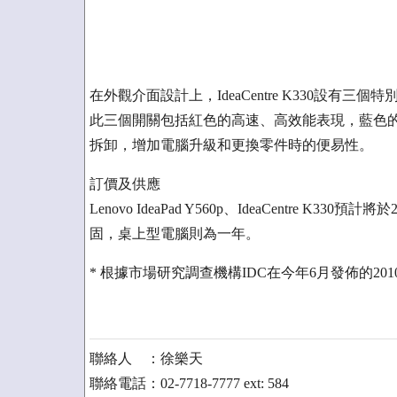
在外觀介面設計上，IdeaCentre K330設
此三個開關包括紅色的高速、高效能表現，藍色
拆卸，增加電腦升級和更換零件時的便易性。
訂價及供應
Lenovo IdeaPad Y560p、IdeaCentre
固，桌上型電腦則為一年。
* 根據市場研究調查機構IDC在今年6月發佈的2
聯絡人 ：徐樂天
聯絡電話：02-7718-7777 ext: 584