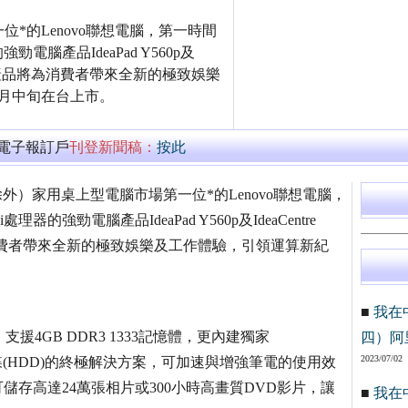
*的Lenovo聯想電腦，第一時間
勁電腦產品IdeaPad Y560p及
此兩款產品將為消費者帶來全新的極致娛樂
1月中旬在台上市。
萬電子報訂戶
刊登新聞稿：
按此
本除外）家用桌上型電腦市場第一位*的Lenovo聯想電腦，
器的強勁電腦產品IdeaPad Y560p及IdeaCentre
消費者帶來全新的極致娛樂及工作體驗，引領運算新紀
■
我在
7處理器，支援4GB DDR3 1333記憶體，更內建獨家
四）阿
2023/07/02
一般硬碟(HDD)的終極解決方案，可加速與增強筆電的使用效
儲存高達24萬張相片或300小時高畫質DVD影片，讓
■
我在