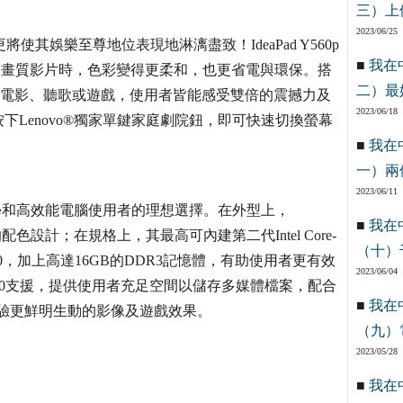
三）上
2023/06/25
更將使其娛樂至尊地位表現地淋漓盡致！IdeaPad Y560p
■
我在
放高畫質影片時，色彩變得更柔和，也更省電與環保。搭
二）最
放電影、聽歌或遊戲，使用者皆能感受雙倍的震撼力及
2023/06/18
Lenovo®獨家單鍵家庭劇院鈕，即可快速切換螢幕
■
我在
一）兩
2023/06/11
體驗、美學和高效能電腦使用者的理想選擇。在外型上，
■
我在
力的配色設計；在規格上，其最高可內建第二代Intel Core-
（十）
nology 2.0，加上高達16GB的DDR3記憶體，有助使用者更有效
2023/06/04
D 0支援，提供使用者充足空間以儲存多媒體檔案，配合
■
我在
以體驗更鮮明生動的影像及遊戲效果。
（九）
2023/05/28
■
我在