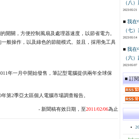
（八）
2023/05/21
■
我在
（七）
有三個特別的開關，方便控制風扇及處理器速度，以節省電力。
2023/05/14
的一般操作，以及綠色的節能模式。並且，採用免工具
■
我在
（六）
2023/05/07
 K330預計將於2011年一月中開始發售，筆記型電腦提供兩年全球保
■ 訂
010年第2季亞太區個人電腦市場調查報告。
- 新聞稿有效日期，至
2011/02/06
為止
2