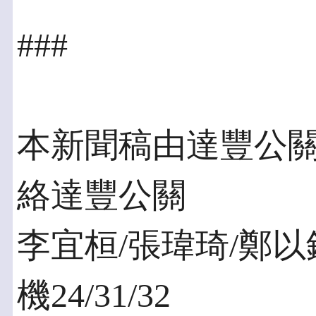
###
本新聞稿由達豐公
絡達豐公關
李宜桓/張瑋琦/鄭以鉁 
機24/31/32