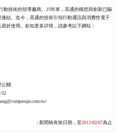
）為新世代行動技術的領導廠商。25年來，高通的構想與創新已驅
密連結。迄今，高通的技術引領行動通訊與消費性電子
及易於使用。欲知更多詳情，請參考以下網站：
豐公關
/32
ang@compasspr.com.tw/
- 新聞稿有效日期，至
2011/02/07
為止