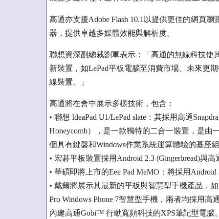
高通亦支援Adobe Flash 10.1以提供更佳
器，提供卓越多媒體效能與解析度。
聯想資深副總裁劉軍表示：「高通的無線科技使
新裝置，如LePad平板電腦至消費市場。未來更期待
線裝置。」
高通將在會中展示多樣技術，包含：
• 聯想 IdeaPad U1/LePad slate：其採用高通Snapd
Honeycomb），是一款獨特的二合一裝置，是由
個具有鍵盤和Windows作業系統運算體驗的基座
• 宏碁平板裝置採用Android 2.3 (Gingerbread)與高
• 華碩即將上市的Eee Pad MeMO：將採用Android 3.
• 戴爾將展示其最新的平板與智慧型手機產品，如近期上市的5
Pro Windows Phone 7智慧型手機，兩者均採
內建高通Gobi™ 行動寬頻科技的XPS筆記型電腦