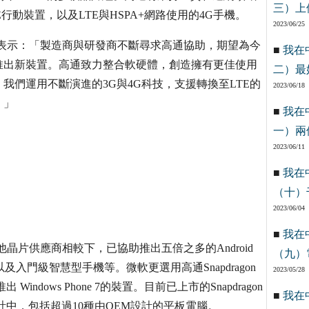
三）上
動裝置，以及LTE與HSPA+網路使用的4G手機。
2023/06/25
kopf 表示：「製造商與研發商不斷尋求高通協助，期望為今
■
我在
推出新裝置。高通致力整合軟硬體，創造擁有更佳使用
二）最
們運用不斷演進的3G與4G科技，支援轉換至LTE的
2023/06/18
。」
■
我在
一）兩
2023/06/11
■
我在
（十）
2023/06/04
■
我在
他晶片供應商相較下，已協助推出五倍之多的Android
（九）
以及入門級智慧型手機等。微軟更選用高通Snapdragon
2023/05/28
dows Phone 7的裝置。目前已上市的Snapdragon
■
我在
正在設計中，包括超過10種由OEM設計的平板電腦。