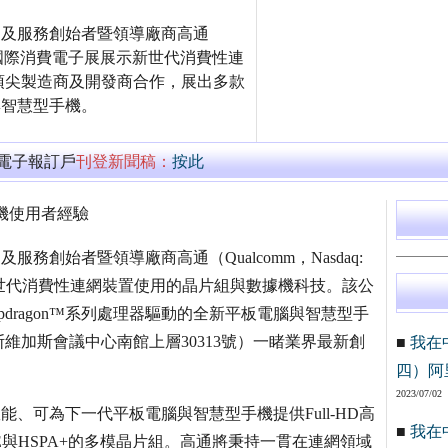
產品及服務創始者暨領導廠商高通
011年國際消費電子展展示新世代消費性連
頂尖製造商及開發商合作，展出多款
腦與智慧型手機。
萬電子報訂戶
刊登新聞稿：
按此
機使用者經驗
及服務創始者暨領導廠商高通（Qualcomm，Nasdaq:
新世代消費性連網裝置使用的晶片組與數據機科技。該公
dragon™系列處理器驅動的全新平板電腦與智慧型手
維加斯會議中心南館上層30313號）一睹業界最新創
■
我在
四）阿
2023/07/02
理效能、可為下一代平板電腦與智慧型手機提供Full-HD高
■
我在
E與HSPA+的多模晶片組。高通將秉持一貫在連網領域