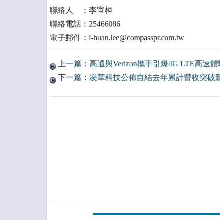
聯絡人 ：李宜桓
聯絡電話：25466086
電子郵件：i-huan.lee@compasspr.com.tw
上一篇：高通與Verizon攜手引爆4G LTE高速體
下一篇：凌華科技公佈自結去年累計營收突破新台