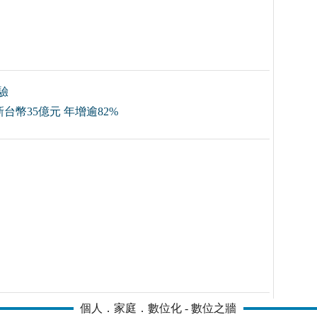
驗
幣35億元 年增逾82%
個人．家庭．數位化 - 數位之牆