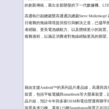
的創新傳統，展出全新開發的下一代數據機、LTE行
高通執行副總裁暨高通通訊總裁Steve Mollen
日複雜的無線環境提供指引與解決之道，已儘早
者經驗、更長電池續航力、以及體積更小的裝置。我
複雜過程，以滿足消費者對無線經驗更高的期望
藉由支援Android™的系列晶片產品線，高通與其
裝置，包括平板電腦與smartbook等大螢幕裝置，
晶片組，預計今年與多家OEM和電信營運商聯手推出 Win
裝置多達55種，還有125種Snapdragon裝置