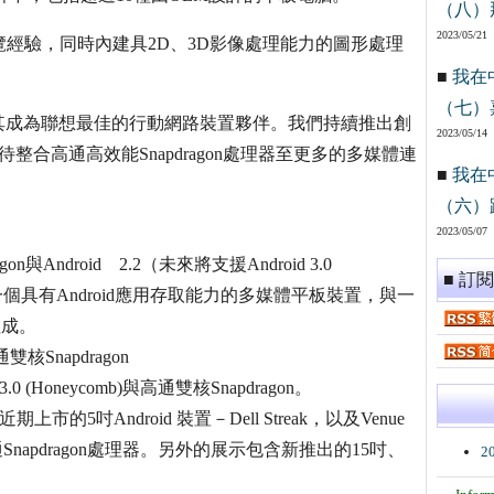
（八）
2023/05/21
的網頁瀏覽經驗，同時內建具2D、3D影像處理能力的圖形處理
■
我在
（七）
其成為聯想最佳的行動網路裝置夥伴。我們持續推出創
2023/05/14
整合高通高效能Snapdragon處理器至更多的多媒體連
■
我在
（六）
2023/05/07
ragon與Android 2.2（未來將支援Android 3.0
■ 訂
一個具有Android應用存取能力的多媒體平板裝置，與一
組成。
通雙核Snapdragon
0 (Honeycomb)與高通雙核Snapdragon。
吋Android 裝置－Dell Streak，以及Venue
用高通Snapdragon處理器。另外的展示包含新推出的15吋、
2
。