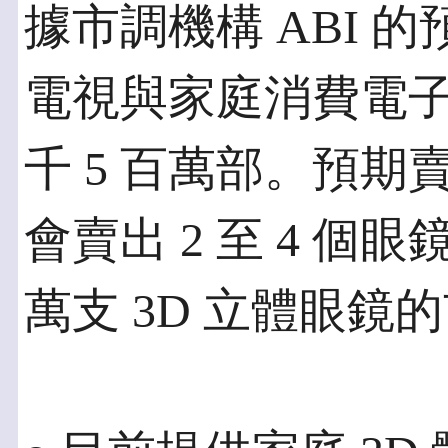
據市調機構 ABI 的預
電視與家庭消費電子
千 5 百萬部。預期
會賣出 2 至 4 個眼
萬支 3D 立體眼鏡