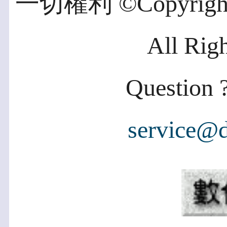
一切權利 ©Copyright 2
All Rig
Question ?
service@d