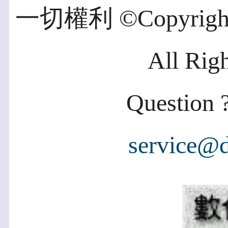
一切權利 ©Copyright 2
All Rig
Question ?
service@d