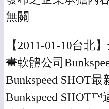
無關
【2011-01-10
畫軟體公司Bunkspe
Bunkspeed SHOT
Bunkspeed S