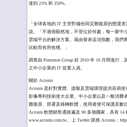
達到 23% 和 350%。
「全球各地的 IT 主管對備份與災難復原的態度差異這麼大並
說。「不過很顯然地，不管位於何處，每一家中
雲端平台的解決方案。藉由發表這項指數，我們
比較而有所收穫。」
調查由 Ponemon Group 於 2010 年 10 月間進
之中小企業的 IT 從業人員。
關於 Acronis
Acronis 是針對實體、虛擬及雲端環境提供
影像專利技術使大企業、中小企業以及一般消費者能夠
難復原、部署及移轉軟體，使用者便可保護其數
Acronis 軟體銷售通路遍及 90 多個國家，具有
www.acronis.com.tw。上 Twitter 跟推 Acronis：http://