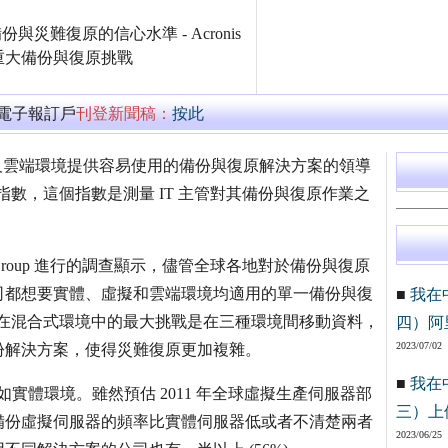
份與災難復原的信心水準 - Acronis
重大備份與復原挑戰
萬電子報訂戶
刊登新聞稿：
按此
實體、虛擬及雲端環境提供容易使用的備份與復原解決方案的領導
原指數，這個指數是測量 IT 主管對其備份與復原作業之
on Group 進行的調查顯示，儘管全球各地對於備份與復原
司都想要實體、虛擬和雲端環境均適用的單一備份與復
■
我在
意，他們在混合式環境中的最大挑戰是在三種環境間移動資料，
四）阿
2023/07/02
份解決方案，使得災難復原更加複雜。
■
我在
如實體環境。雖然預估 2011 年全球虛擬生產伺服器部
三）上
說他們備份虛擬伺服器的頻率比實體伺服器低或者不清楚兩者
2023/06/25