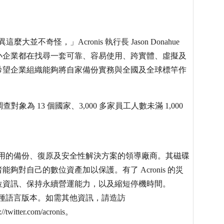
不奇怪，」Acronis 執行長 Jason Donahue
小企業都在找尋一套可靠、容易使用、跨實體、虛擬及
希望企業組織能夠將自家備份實務與全國及全球標竿作
行，調查對象為 13 個國家、3,000 多家員工人數未滿 1,000
容易使用的備份、復原及安全性解決方案的領導廠商。其磁碟
對自己的數位資產加以保護。有了 Acronis 的災
位資訊、保持永續營運能力，以及縮短停機時間。
 14 種語言版本。如需其他資訊，請造訪
twitter.com/acronis。