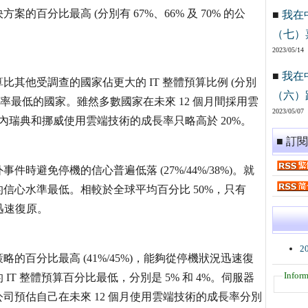
百分比最高 (分別有 67%、66% 及 70% 的公
■
我在
（七）
2023/05/14
■
我在
其他受調查的國家佔更大的 IT 整體預算比例 (分別
（六）
的比率最低的國家。雖然多數國家在未來 12 個月間採用雲
2023/05/07
時間內瑞典和挪威使用雲端技術的成長率只略高於 20%。
■ 訂
避免停機的信心普遍低落 (27%/44%/38%)。就
信心水準最低。相較於全球平均百分比 50%，只有
迅速復原。
2
百分比最高 (41%/45%)，能夠從停機狀況迅速復
Inform
T 整體預算百分比最低，分別是 5% 和 4%。伺服器
司預估自己在未來 12 個月使用雲端技術的成長率分別