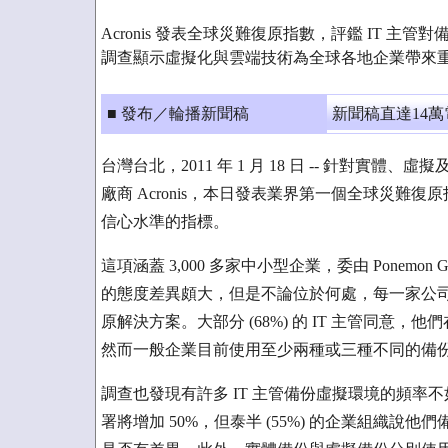
Acronis 發表全球災難復原指數，評鑑 IT 主管對備
調查顯示虛擬化與雲端技術為全球各地企業帶來
■ 發布／輪播新聞稿
新聞稿直達14
台灣台北，2011 年 1 月 18 日 -- 針對
廠商 Acronis，本日發表業界第一個全球災難復
信心水準的指標。
這項涵蓋 3,000 多家中小型企業，委由 Ponem
的態度差異頗大，但是不論位於何處，每一家公
原解決方案。大部分 (68%) 的 IT 主管同
然而一般企業目前使用至少兩種或三種不同的備
調查也發現有許多 IT 主管備份虛擬環境的頻率不
署將增加 50%，但泰半 (55%) 的企業組織