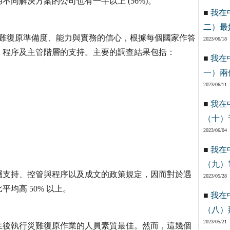
同解決方案的公司也有一半以上 (56%)。
■
我在
二）最
與災難復原準備度、能力與實務的信心，根據每個國家作答
2023/06/18
、程序及主管階層的支持。主要的調查結果包括：
■
我在
一）兩
2023/06/11
■
我在
（十）
2023/06/04
■
我在
（九）
層支持、控管與程序以及成文的政策規定，因而對於遇
2023/05/28
均高 50% 以上。
■
我在
（八）
2023/05/21
生後執行災難復原作業的人員素質最佳。然而，這幾個