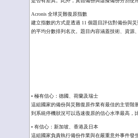
是否有差異。此外，實體備份與虛擬備份分別使用不
Acronis 全球災難復原指數
建立指數的方式是透過 11 個題目評估對備份
的平均分數排列名次。題目內容涵蓋技術、資源
• 極有信心：德國、荷蘭及瑞士
這組國家的備份與災難復原作業有最佳的主管階
到系統停機狀況可以迅速復原的信心水準最高，比平
• 有信心：新加坡、香港及日本
這組國家負責執行備份作業與在嚴重意外事件發