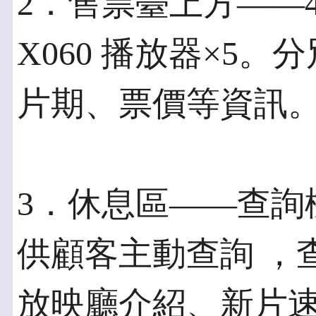
2．售票臺上方——42寸
X060 播放器×5
片期、票價等資訊
3．休息區——查詢
供顧客主動查詢 ，
放映廳介紹、新片