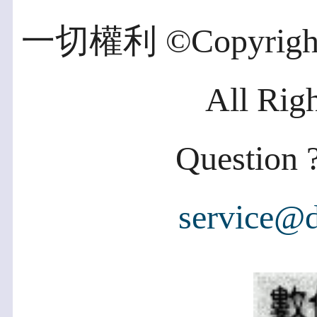
一切權利 ©Copyright 2
All Rig
Question ?
service@d