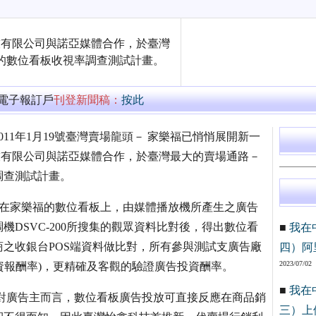
科技有限公司與諾亞媒體合作，於臺灣
的數位看板收視率調查測試計畫。
萬電子報訂戶
刊登新聞稿：
按此
11年1月19號臺灣賣場龍頭－ 家樂福已悄悄展開新一
畫。怡鑫科技有限公司與諾亞媒體合作，於臺灣最大的賣場通路－
調查測試計畫。
會裝在家樂福的數位看板上，由媒體播放機所產生之廣告
DSVC-200所搜集的觀眾資料比對後，得出數位看
■
我在
之收銀台POS端資料做比對，所有參與測試支廣告廠
四）阿
2023/07/02
資報酬率)，更精確及客觀的驗證廣告投資酬率。
■
我在
顯示：對廣告主而言，數位看板廣告投放可直接反應在商品銷
三）上