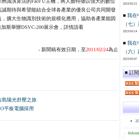
辨識演算法的Face U主機，將人臉特徵以強大的數位
2023/05/21
真誠期待與希望能結合全球各產業的優良公司共同開發
■
我在
益，擴大生物識別技術的規模化應用，協助各產業能因
（七）
加斯舉辦DSVC-200展示會，詳情請看
2023/05/14
■
我在
- 新聞稿有效日期，至
2011/02/24
為止
（六）
2023/05/07
■ 訂
普吉島陽光舒壓之旅
iiO平板電腦採用
2
Inform