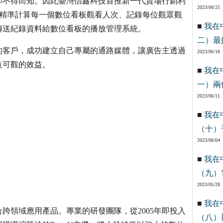
卻不得而知。因此臺灣怡鑫科技首推新一代賣場行銷利
2023/06/25
速而精準計算每一個數位看板觀看人次、記錄每位觀眾觀
■
我在
傳送紀錄資料給數位看板的播放管理系統。
二）最
的客戶，成功建立自己專屬的通路媒體，讓廣告主透過
2023/06/18
造可觀的效益。
■
我在
一）兩
2023/06/11
■
我在
（十）
2023/06/04
■
我在
（九）
2023/05/28
■
我在
跨領域應用產品。專業的研發團隊，從2005年即投入
（八）