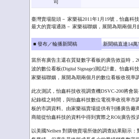
司
臺灣賣場龍頭－ 家樂福2011年1月19號，怡鑫
最大的賣場通路－ 家樂福聯姻，展開為期兩個月
■ 發布／輪播新聞稿
新聞稿直達14
當所有廣告主還在質疑數字看板的廣告效益時，20
波的數位看板(Digital Signage)測試計
家樂福聯姻，展開為期兩個月的數位看板收視率
此次測試，怡鑫科技收視調查機DSVC-200將
紀錄檔之時間，與怡鑫科技數位電視率收視率市調機
板的市調資料。由家樂福賣場提供有刊播廣告廠商
商能從怡鑫科技的資料中得到實際之ROI(廣告投
以美國Neilsen 對購物賣場所做的調查結果