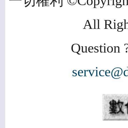
一切權利 ©Copyright 2
All Rig
Question ?
service@d