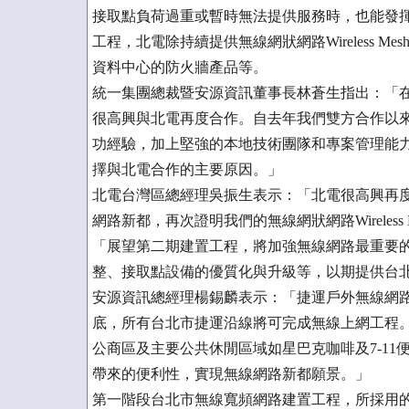
接取點負荷過重或暫時無法提供服務時，也能發
工程，北電除持續提供無線網狀網路Wireless Me
資料中心的防火牆產品等。
統一集團總裁暨安源資訊董事長林蒼生指出：「
很高興與北電再度合作。自去年我們雙方合作以
功經驗，加上堅強的本地技術團隊和專案管理能
擇與北電合作的主要原因。」
北電台灣區總經理吳振生表示：「北電很高興再
網路新都，再次證明我們的無線網狀網路Wireless 
「展望第二期建置工程，將加強無線網路最重要的資
整、接取點設備的優質化與升級等，以期提供台
安源資訊總經理楊錫麟表示：「捷運戶外無線網
底，所有台北市捷運沿線將可完成無線上網工程
公商區及主要公共休閒區域如星巴克咖啡及7-1
帶來的便利性，實現無線網路新都願景。」
第一階段台北市無線寬頻網路建置工程，所採用的基礎