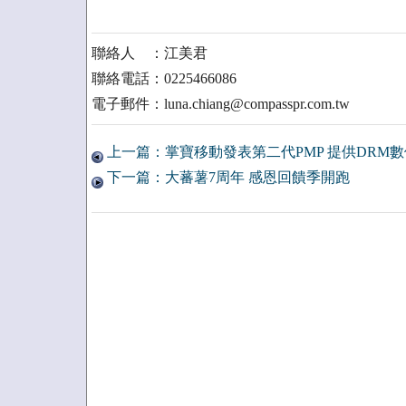
聯絡人 ：江美君
聯絡電話：0225466086
電子郵件：luna.chiang@compasspr.com.tw
上一篇：掌寶移動發表第二代PMP 提供DRM
下一篇：大蕃薯7周年 感恩回饋季開跑