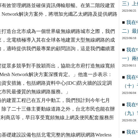
三）上
揮有效管理網路並確保資訊傳輸順暢。在第二階段建置
2023/06/25
sh Network解決方案外，將增加光纖乙太網路及提供網路
■
我在
二）最
在打造台北市成為一個世界級無線網路城市之際，我們
2023/06/18
來，北電積極導入其在全球各地建置大型無線網路的成
力，適時提供我們最專業的顧問諮詢，這是我們繼續選
■
我在
一）兩
度從眾多競爭對手脫穎而出，協助北市府打造無線寬頻
2023/06/11
Mesh Network解決方案深獲肯定。」他進一步表示：
■
我在
安措施，包括網路資料中心(IDC)防火牆的設定調
（十）
北市民最優質的無線網路服務。」
2023/06/04
路的建置工程已在五月中動工，我們預計到今年七月
■
我在
。除了二十三條主要動線道路之外，台北市民也能在辦
（九）
1便利商店等，早日享受寬頻無線上網及便民配套服務所
2023/05/28
■
我在
建設設備包括北電完整的無線網狀網路Wireless