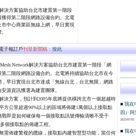
twork解決方案協助台北市建置第一階段
報獲得第二階段網路設備合約。北電
及市中心商業區無線上網，早日實現
標。
萬電子報訂戶
刊登新聞稿：
按此
ess Mesh Network解決方案協助台北市建置第一階段「網
得第二階段網路設備合約。北電將持續協助台北市在今
網，早日實現台北市達成「無線台北．台北無限」網路
由安源資訊獲選為建置團隊。
twork解決方案，預計到2005年底將提供橫跨北市一個超越時
■
我在
平方公里超過90%以上的區域將佈建1萬個以上接取點
四）阿
臨最大的挑戰即是如何確保每一個接取點訊號傳輸清晰不受干
2023/07/02
化1萬多個接取點的佈建工程。
■
我在
rk解決方案無需佈建繁複的纜線，接取點內建智慧型功能，當任何