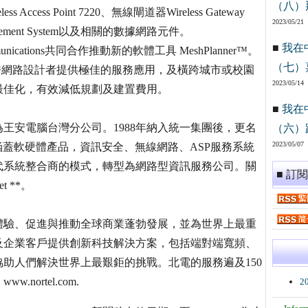
（八）
ccess Point 7220、無線閘道器Wireless Gateway
2023/05/21
nagement System以及相關的數據網路元件。
■
我在
unications共同合作推動新的軟體工具 MeshPlanner™。
（七）
具，允許網路設計者提供極佳的服務應用，及橫跨城市或校園
2023/05/14
最佳化，有效減低規劃及建置費用。
■
我在
為王安電腦台灣分公司。1988年納入統一集團後，更名
（六）
2023/05/07
涵蓋軟硬體產品，資訊安全、無線網路、ASP服務系統
代系統整合商的模式，轉型為網路型資訊服務公司。關
■ 訂
 **。
體驗、促進與推動全球商業蓬勃發展，並為世界上最重
及企業客戶提供創新科技解決方案，包括端對端寬頻、
協助人們解決世界上最艱鉅的挑戰。北電的服務遍及150
ortel.com.
2