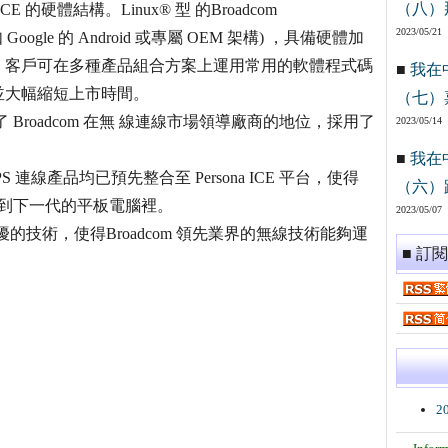
（八）
 的硬體結構。Linux® 型 的Broadcom
2023/05/21
oogle 的 Android 或專屬 OEM 架構) ，具備硬體加
。客戶可在多種產品組合方案上運用常用的軟體程式碼
■
我在
並大幅縮短上市時間。
（七）
案均運用了 Broadcom 在無 線連線市場領導廠商的地位，採用了
2023/05/14
■
我在
 及 GPS 連線產品均已預先整合至 Persona ICE 平台，使得
（六）
加到下一代的平板電腦裡。
2023/05/07
了消除干擾的技術，使得Broadcom 領先業界的無線技術能夠運
■ 訂
2