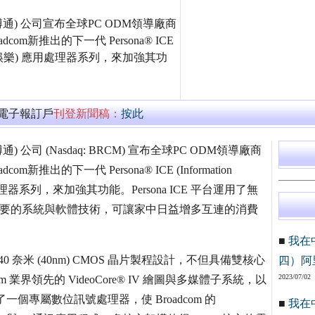
博通) 公司宣布全球PC ODM領導廠商
新推出的下一代 Persona® ICE
ent，資訊連線娛樂) 應用處理器系列，來加強其功
萬電子報訂戶
刊登新聞稿：
按此
 公司 (Nasdaq: BRCM) 宣布全球PC ODM領導廠商
的下一代 Persona® ICE (Information
) 應用處理器系列，來加強其功能。Persona ICE 平台運用了無
多項重要的系統與軟體技術，可讓家中日益增多互連的消費
■
我在
低耗電 40 奈米 (40nm) CMOS 晶片製程設計，不但具備雙核心
四）阿
2023/07/02
dcom 業界領先的 VideoCore® IV 繪圖與多媒體子系統，以
了一個專屬數位訊號處理器，使 Broadcom 的
■
我在