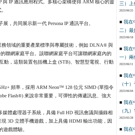
oIP 與 IP 通訊應用程式。多核心架構使得 ARM 核心的靈
三）上
式。
2023/06/25
■
我在
，共同展示新一代 Persona IP 通訊平台。
二）最
2023/06/18
裝置業務領域的重要產業標準與專屬技術，例如 DLNA® 與
■
我在
，從而創造出獨特的聯網家庭平台。該聯網家庭平台可讓聯網家庭內的
一）兩
完美的互動，這類裝置包括機上盒 (STB)、智慧型電視、行動
2023/06/11
■
我在
（十）
Hz+ 頻率，採用 ARM Neon™ 128 位元 SIMD (單指令
2023/06/04
be Flash®) 來說非常重要，可彈性的傳遞訊息、強大
■
我在
（九）
智慧型行動多媒體處理器子系統，具備 Full HD 視訊會議與攝錄相
2023/05/28
現 3D 立體手機遊戲，加上具備 HDMI 輸出功能，因
■
我在
質的遊戲體驗。