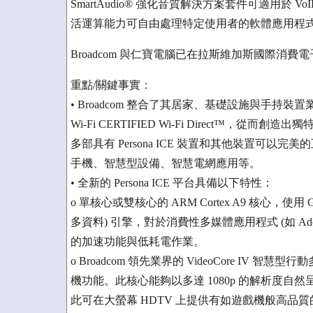
SmartAudio® 強化音質解決方案套件可適用於 V
活運算能力可自由處理特定使用者的軟體應用程
Broadcom 與仁寶電腦已在拉斯維加斯國際消費電子展
重點/關鍵事實：
• Broadcom 整合了其居家、基礎設施與手持
Wi-Fi CERTIFIED Wi-Fi Direct™
多部具有 Persona ICE 裝置和其他裝置可以
手機、智慧型設備、智慧電網應用等。
• 全新的 Persona ICE 平台具備以下特性：
o 單核心或雙核心的 ARM Cortex A9 核心，使用 G
多資料) 引擎，對於消費性多媒體應用程式 (如 Ado
的加速功能與低耗電作業。
o Broadcom 領先業界的 VideoCore IV 
機功能。此核心能夠以多達 1080p 的解析度自然呈
此可在大螢幕 HDTV 上提供有如遊戲機般高品