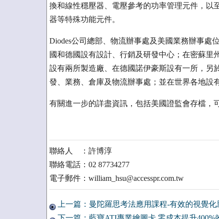
換和線性穩壓器、電壓參考的功率管理元件，以至
器等特殊功能元件。
Diodes公司總部、物流辦事處及美國業務辦事
國和德國設有設計、行銷及研發中心；在密蘇里
設有兩所製造廠、在德國諾伊豪斯設有一所，另
發、業務、倉庫及物流辦事處；並在世界各地設
有關進一步的詳盡資訊，包括美國證監會存檔，可瀏覽該
聯絡人 ：許博淳
聯絡電話：02 87734277
電子郵件：william_hsu@accesspr.com.tw
上一篇：曼陀羅思考法應用課程-有效的視覺化
下一篇：藍寶ATI專業繪圖卡 零成本提升400%