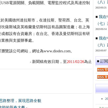
（八）
USB電源開關、負載開關、電壓監控程式及馬達控制
2023/05/21
■
我在
處位於美國德州達拉斯市，在達拉斯、聖荷西、台北、英
（七）
州坎薩斯城及英格蘭曼切斯特設有晶圓製造廠；在上海
2023/05/14
於成都設有合資廠房；在台北、香港及曼切斯特設有研
■
我在
有業務與支援辦事處。
（六）
公司網站，網址為www.diodes.com。
2023/05/07
■ 訂
- 新聞稿有效日期，至
2011/02/26
為止
2
思路整理，展現思路全貌
效能的新春大餐 -