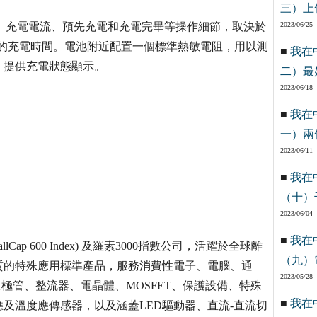
三）上
程。充電電流、預先充電和充電完畢等操作細節，取決於
2023/06/25
or value)當中的充電時間。電池附近配置一個標準熱敏電阻，用以測
■
我在
，提供充電狀態顯示。
二）最
2023/06/18
■
我在
一）兩
2023/06/11
■
我在
（十）
2023/06/04
■
我在
 SmallCap 600 Index) 及羅素3000指數公司，活躍於全球離
（九）
質的特殊應用標準產品，服務消費性電子、電腦、通
2023/05/28
二極管、整流器、電晶體、MOSFET、保護設備、特殊
■
我在
及溫度應傳感器，以及涵蓋LED驅動器、直流-直流切