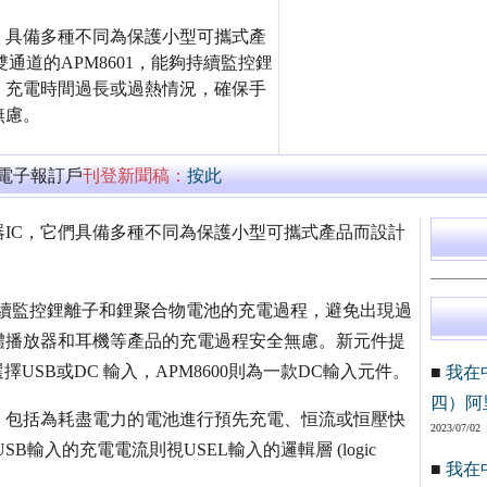
器IC，具備多種不同為保護小型可攜式產
雙通道的APM8601，能夠持續監控鋰
、充電時間過長或過熱情況，確保手
無慮。
萬電子報訂戶
刊登新聞稿：
按此
充電器IC，它們具備多種不同為保護小型可攜式產品而設計
能夠持續監控鋰離子和鋰聚合物電池的充電過程，避免出現過
體播放器和耳機等產品的充電過程安全無慮。新元件提
擇USB或DC 輸入，APM8600則為一款DC輸入元件。
■
我在
四）阿
，包括為耗盡電力的電池進行預先充電、恒流或恒壓快
2023/07/02
輸入的充電電流則視USEL輸入的邏輯層 (logic
■
我在