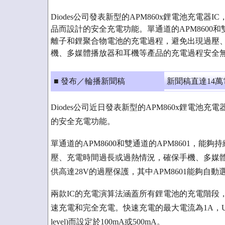
Diodes公司發表新型的APM860x鋰電池充電
品而設計的安全充電功能。單通道的APM8600和
離子和鋰聚合物電池的充電過程，避免出現過壓
機、多媒體播放器和耳機等產品的充電過程安全
■ 發布／輪播新聞稿
新聞稿直達14
Diodes公司近日發表新型的APM860x鋰電池
的安全充電功能。
單通道的APM8600和雙通道的APM8601，
壓、充電時間過長或過熱情況，確保手機、多媒
供高達28V的過壓保護，其中APM8601能夠自動選
兩款IC的充電演算法涵蓋所有鋰電池的充電階段
速充電和完全充電。快速充電的最大電流為1A，USB
level)而設定於100mA或500mA。