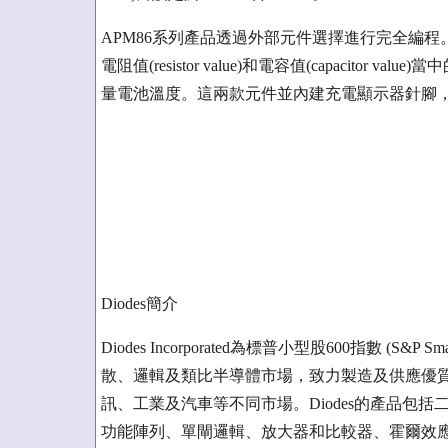
APM86系列產品透過外部元件選擇進行完全編
電阻值(resistor value)和電容值(capacit
量電池溫度。這兩款元件並內建充電顯示器針腳
Diodes簡介
Diodes Incorporated為標普小型股600指數 (S&P
散、邏輯及類比半導體市場，致力製造及供應優
訊、工業及汽車等不同市場。Diodes的產品包括
功能陣列、單閘邏輯、放大器和比較器、霍爾效應