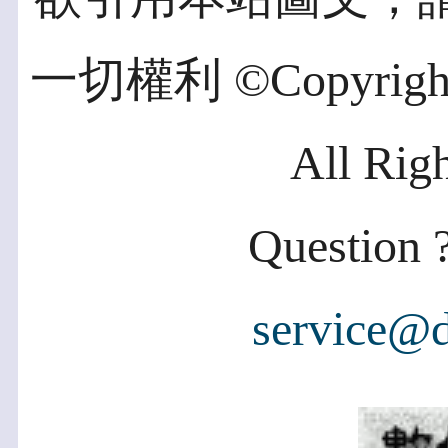
一切權利 ©Copyright 2
All Rig
Question ?
service@d