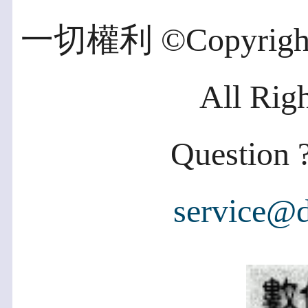
一切權利 ©Copyright 2
All Rig
Question ?
service@d