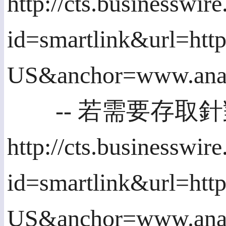
http://cts.businesswir
id=smartlink&url=h
US&anchor=www.ana
-- 若需要存取針對工程
http://cts.businesswir
id=smartlink&url=h
US&anchor=www.ana