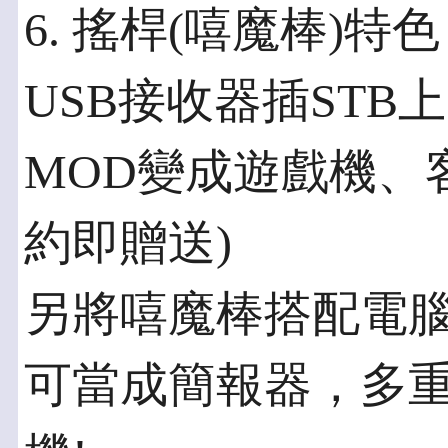
6. 搖桿(嘻魔棒)
USB接收器插ST
MOD變成遊戲機、
約即贈送)
另將嘻魔棒搭配電腦
可當成簡報器，多重