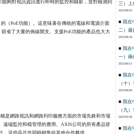
CFE能夠對視訊資訊進行即時的監控和錄影，並對檢測到
三）上
2023/06/25
■
我在
』的（PoE功能）。這意味著在傳統的電線和電源介面
二）最
節省了大量的佈線開支。支援PoE功能的產品也大大
2023/06/18
■
我在
一）兩
2023/06/11
■
我在
（十）
2023/06/04
■
我在
（九）
司堪稱是網路視訊和網路列印服務方面的市場先鋒和市場
2023/05/28
、遠端監控和檔管理的應用。AXIS公司的所有產品皆
■
我在
晶片，這些晶片也同時銷售給其他合作夥伴。