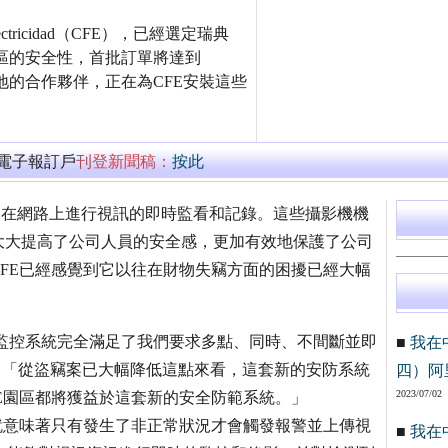
lectricidad（CFE），已經選定瑞典
園區的安全性，首批訂單將達到
西哥當地的合作夥伴，正在為CFE安裝這些
萬電子報訂戶
刊登新聞稿：
按此
能夠在網路上進行視訊的即時監看和記錄。這些攝影機機
大大提高了公司人員的安全感，更加有效地保護了公司
FE已經感覺到它以往在財物失竊方面的困擾已經大幅
訊監控系統完全滿足了我們要求多點、同時、不間斷並即
■
我在
es如是說，「從盜竊案已大幅降低這點來看，這套新的安防系統
四）阿
2023/07/02
E園區都將獲益於這套新的安全防範系統。」
就意味著只有發生了非正常狀況才會觸發報警並上傳視
■
我在