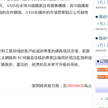
（八）
司。AXIS在全球16個國家設有辦事機構，與70個國家
2023/05/21
期的合作關係。AXIS在國外的市場營業額占公司銷售
■
我在
（七）
2023/05/14
■
我在
（六）
行和工業領域的客戶組成的專業的網路視訊市場。藍眼
2023/05/07
太網路和 PC伺服器這樣的專業設備用於視訊監測和儲
■ 訂
可擴展的、靈活的、經濟的且未來可升級的系統。
- 新聞稿有效日期，至
2005/06/20
為止
2