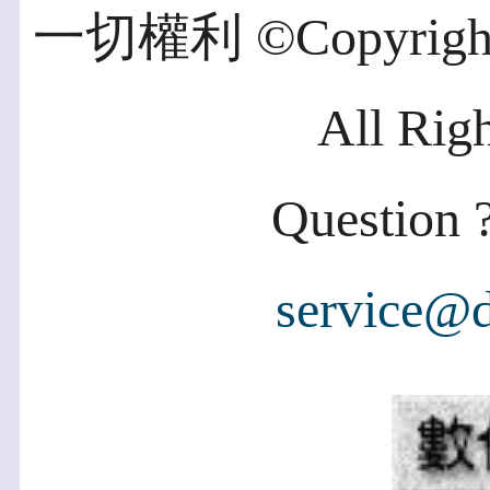
一切權利 ©Copyright 2
All Rig
Question ?
service@d