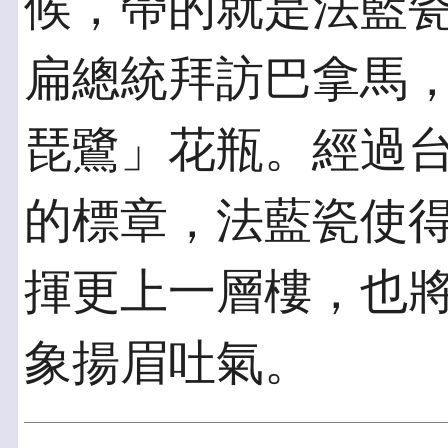
候，帶的就是法藍
扁總統拜訪巴拿馬
琵鷺」花瓶。經過
的標章，法藍瓷使
揮更上一層樓，也
象揚眉吐氣。