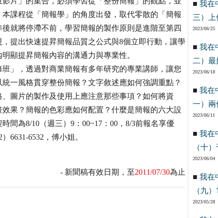
投影片」的集合，必須學習從「整份簡報」的觀點，並
■
我在
。本課程從「簡報學」的角度出發，取代零散的「簡報
三）上
準後就將停滯不前，學習簡報的製作原則是進階至第四
2023/06/25
現，提出快速提昇簡報品質之公式與8個立即行動，讓學
■
我在
內明顯提昇簡報內容的溝通力與專業性。
二）最
修班」，透過對商業簡報有多年研究的專業講師，讓您
2023/06/18
以統一風格貫穿整份簡報？文字敘述應如何強調重點？
■
我在
格、圖片的製作及使用上應注意那些事項？如何將資
一）兩
畫效果？簡報的色彩應如何配置？什麼是簡報的六大設
2023/06/11
8/10（週三）9：00~17：00，8/3前報名享優
■
我在
631-6532，傅小姐。
（十）
2023/06/04
- 新聞稿有效日期，至
2011/07/30
為止
■
我在
（九）
2023/05/28