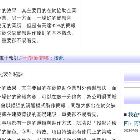
分的效果，其主要目的在於協助企業
企業。另一方面，一場好的簡報內
元的業績，但是有高達95%的簡報
在於欠缺簡報製作原則的基本觀念。
，重要卻不易看見。
萬電子報訂戶
刊登新聞稿：
按此
化製作秘訣
分的效果，其主要目的在於協助企業對外傳遞想法，而
一場好的簡報內容，可以在數十分鐘內，為公司瞬間增
，會以錯誤的溝通模式製作簡報，問題大多出在於欠缺
隱藏在建築背後的基礎建設，重要卻不易看見。
■
我在
意事項都有一定的邏輯與製作方式，試著以「投影片檢
四）阿
2023/07/02
間的顏色、字型、特效、項目符號都有使用上的策略，