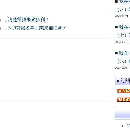
■
我在
（八）
2023/05/21
」，清楚掌握未來獲利！
■
我在
7/29前報名享工業局補助40%
（七）
2023/05/14
■
我在
（六）
2023/05/07
■ 訂
2