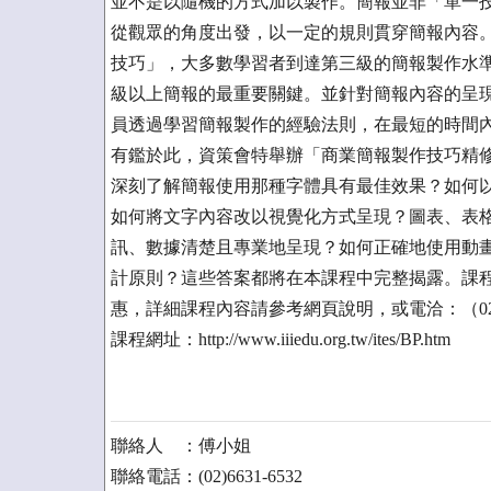
並不是以隨機的方式加以製作。簡報並非「單一
從觀眾的角度出發，以一定的規則貫穿簡報內容
技巧」，大多數學習者到達第三級的簡報製作水
級以上簡報的最重要關鍵。並針對簡報內容的呈
員透過學習簡報製作的經驗法則，在最短的時間
有鑑於此，資策會特舉辦「商業簡報製作技巧精
深刻了解簡報使用那種字體具有最佳效果？如何
如何將文字內容改以視覺化方式呈現？圖表、表
訊、數據清楚且專業地呈現？如何正確地使用動
計原則？這些答案都將在本課程中完整揭露。課程時間為
惠，詳細課程內容請參考網頁說明，或電洽：（02）6
課程網址：http://www.iiiedu.org.tw/ites/BP.htm
聯絡人 ：傅小姐
聯絡電話：(02)6631-6532