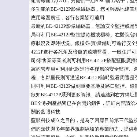
組警報輸出(DO)，另提供一組BNC輸出端子，
多功能的BE-4212P影像編碼器，您可輕易地
應用範圍廣泛，各行各業皆可適用
最新的BE-4212P影像編碼器，無論安全監控或
局可利用BE-4212P監控提款機或櫃檯、在醫院/
療狀況及即時狀況、銀樓/珠寶/當鋪則可進行安全監
4212P進行各死角及暗處的遠端監看、一般住戶可利
司/零售業等業者則可利用BE-4212P搭配藍眼
寓的管理員可利用此款進行各樓層的安全監控、倉儲
程、各鄰里長則可透過BE-4212P隨時監看周遭
則可利用BE-4212P做到重要基地及路口監控、
欲知BE-4212P系列更多資訊，請連結到右方網址觀看：http:/
BE全系列產品皆已在台開始銷售，詳細內容請洽本公司網站： h
關於藍眼科技
藍眼科技成立之目的，是為了因應目前第三代監視系
們的熱忱與多年業界規劃經驗的專業能力，提供