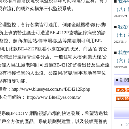
監視現場只需連接電視或監視器即可同時進行監看。有了
■
我在
建置現在流行的網路架構第三代監視系統。
（八）
2023/05/21
是管理監控，各行各業皆可適用。例如金融機構/銀行/郵
■
我在
診所上班的醫生護士可透過BE-4212P遠端記錄病患的診
（七）
控、超商/加油站/停車場/飯店等業者則可利用BE-
2023/05/14
用此款BE-4212P觀看小孩在家的狀況、商店/百貨公
■
我在
廣播軟體進行遠端管理各分店、一般住宅大樓/商業大樓/公
（六）
人員/工廠老闆則可透過BE-4212P監看出貨及生產流
2023/05/07
是否有行徑怪異的人出沒、公路局/監獄/軍事基地等單位
■ 訂
錄影存證等功能。
/www.blueeyes.com.tw/BE4212P.php
ttp://www.BlueEyes.com.tw
統IP CCTV 網路視訊市場的快速發展，希望透過我
客戶全方位的產品、系統規劃與建置，以及後續完善的
2