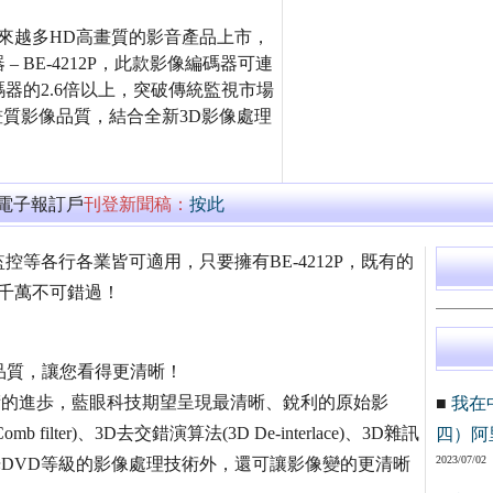
來越多HD高畫質的影音產品上市，
 BE-4212P，此款影像編碼器可連
器的2.6倍以上，突破傳統監視市場
)的高畫質影像品質，結合全新3D影像處理
。
萬電子報訂戶
刊登新聞稿：
按此
等各行各業皆可適用，只要擁有BE-4212P，既有的
千萬不可錯過！
像品質，讓您看得更清晰！
技術的進歩，藍眼科技期望呈現最清晰、銳利的原始影
■
我在
filter)、3D去交錯演算法(3D De-interlace)、3D雜訊
四）阿
2023/07/02
了讓您享受藍光DVD等級的影像處理技術外，還可讓影像變的更清晰