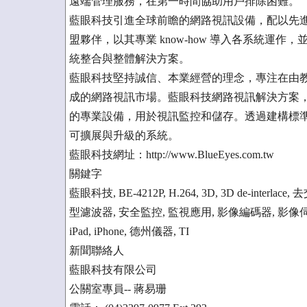
遠端管理服務，在第一時間協助用戶排除困難。
藍眼科技引進全球前瞻的網路視訊設備，配以先
盟夥伴，以其專業 know-how 導入各系統運
統整合與整體解決方案。
藍眼科技堅持誠信、本業經營的理念，專注在由
成的網路視訊市場。藍眼科技網路視訊解決方案，
的專業設備，用於視訊監控和儲存。透過建構標準
可擴展與升級的系統。
藍眼科技網址：http://www.BlueEyes.com.tw
關鍵字
藍眼科技, BE-4212P, H.264, 3D, 3D de-interlace,
型濾波器, 安全監控, 監視應用, 影像編碼器, 影像伺服器, Video 
iPad, iPhone, 德州儀器, TI
新聞聯絡人
藍眼科技有限公司
公關室專員-- 蔣易珊