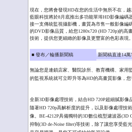
現在，您將會發現HD在您的生活中無所不在，越
藍眼科技將於8月底推出多功能單埠HD影像編碼器 –
接一支傳統監視攝影機，畫質為市售一般影像編碼
的DVD影像品質，給您1280x720 (HD 720p
技術，提供您更細緻的影像及更豐富的色彩表現
■ 發布／輪播新聞稿
新聞稿直達14
無論您是連鎖店家、醫院診所、教育機構、家用監控
的監視系統就可立即升等為HD的高畫質影像，您
全新3D影像處理技術，結合HD 720P超細膩影
隨著HD 720p高解析度的提升，以及影像處理
像。BE-4212P具備獨特的3D數位梳型濾波器(3D Comb 
抑制(3D de-Noise filter)等技術，除