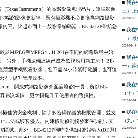
■
我在
Texas Instruments）的高階影像處理晶片，單埠影像
三）上
有每秒高達30幅的影像更新率，既有攝影機不必更換為網路攝影
2023/06/25
內容。比起市面上一般影像編碼器，BE-4212P帶給您
■
我在
二）最
2023/06/18
相較於MJPEG與MPEG4，H.264在不同的網路環境中始
■
我在
。另外，手機遠端連線已成為監視應用新主流！ BE-
一）兩
3GS/4等智慧型手機觀看影像，您不需24小時緊盯電腦，也可隨
2023/06/11
狀況，提升管理效率。
■
我在
erface Forum，開放式網路影像介面論壇)的一員，所以BE-
（十）
體整合容易沒煩惱，更大幅提升了使用者的選擇性。
2023/06/04
■
我在
P具備極佳的安全機制，除了多密碼保護的權限管理，並支
（九）
，防止非法或駭客侵入。內建移動偵測觸發事件功能，支
2023/05/28
。此外，BE-4212P同時提供2組警報輸入(DI)與1