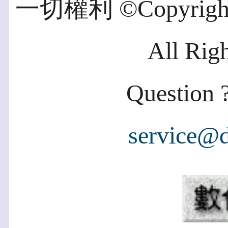
一切權利 ©Copyright 2
All Rig
Question ?
service@d