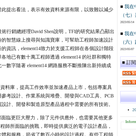
■
我在
對此提出看法，表示有效資料來源有限，以致難以減少
（七）
2023/05/14
與技術行銷總經理David Shen說明，TFI的研究結果凸顯出
■
我在
價值。獨特的智慧線上搜尋與知識寶庫，可幫助工程師加速設計
（六）
訊，element14致力於支援工程師在各個設計階段
2023/05/07
已有數十萬工程師透過 element14 的社群和獨特
■ 訂
字隨著 element14 網路服務不斷推陳出新持續成
服務與元件資料庫，提高工作效率並加速產品上市，包括專案具
參考設計、作業系統與堆疊、開發與CAD工具、PCB
買設計、開發和製造原型產品過程中需要的所有技術。
2
資源時都面臨更巨大壓力，除了元件供應外，也需要其他更多
Inform
許多全球工程師所面臨的挑戰，即時提供廣泛的電子設計產品，
軟體和服務，節省了數百小時的設計過程。有些工程師