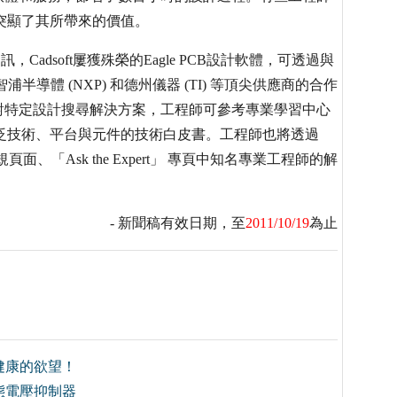
」，充分突顯了其所帶來的價值。
資訊，Cadsoft屢獲殊榮的Eagle PCB設計軟體，可透過與
ochip、恩智浦半導體 (NXP) 和德州儀器 (TI) 等頂尖供應商的合作
對特定設計搜尋解決方案，工程師可參考專業學習中心
應用範例與涵蓋廣泛技術、平台與元件的技術白皮書。工程師也將透過
頁面、「Ask the Expert」 專頁中知名專業工程師的解
- 新聞稿有效日期，至
2011/10/19
為止
健康的欲望！
態電壓抑制器