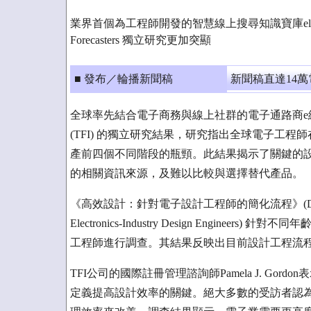
業界首個為工程師開發的智慧線上搜尋知識寶庫element14
Forecasters 獨立研究更加突顯
■ 發布／輪播新聞稿
新聞稿直達14
全球率先結合電子商務與線上社群的電子通路商e絡盟及其母公司 e
(TFI) 的獨立研究結果，研究指出全球電子工
產前四個不同階段的瓶頸。此結果揭示了關鍵的
的相關資訊來源，及難以比較與選擇替代產品。
《高效設計：針對電子設計工程師的簡化流程》(Design with Effi
Electronics-Industry Design Engin
工程師進行調查。其結果反映出目前設計工程流
TFI公司的國際註冊管理諮詢師Pamela J. G
定義提高設計效率的關鍵。絕大多數的受訪者認