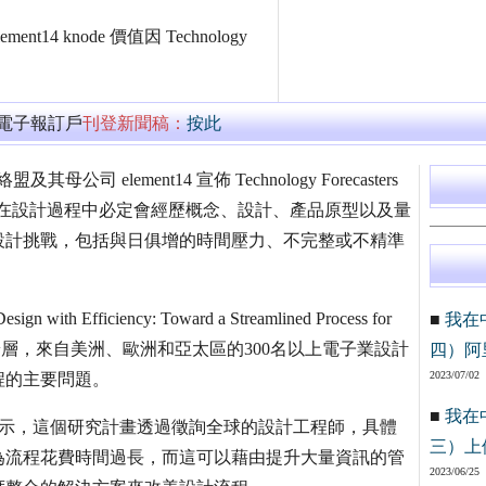
 knode 價值因 Technology
萬電子報訂戶
刊登新聞稿：
按此
lement14 宣佈 Technology Forecasters
程師在設計過程中必定會經歷概念、設計、產品原型以及量
設計挑戰，包括與日俱增的時間壓力、不完整或不精準
ciency: Toward a Streamlined Process for
■
我在
eers) 針對不同年齡層，來自美洲、歐洲和亞太區的300名以上電子業設計
四）阿
2023/07/02
程的主要問題。
■
我在
ordon表示，這個研究計畫透過徵詢全球的設計工程師，具體
三）上
為流程花費時間過長，而這可以藉由提升大量資訊的管
2023/06/25