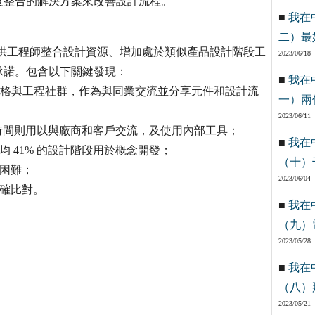
度整合的解決方案來改善設計流程。
■
我在
二）最
程、提供工程師整合設計資源、增加處於類似產品設計階段工
2023/06/18
承諾。包含以下關鍵發現：
■
我在
部落格與工程社群，作為與同業交流並分享元件和設計流
一）兩
2023/06/11
其餘時間則用以與廠商和客戶交流，及使用內部工具；
■
我在
 41% 的設計階段用於概念開發；
（十）
集困難；
2023/06/04
精確比對。
■
我在
（九）
2023/05/28
■
我在
（八）
2023/05/21