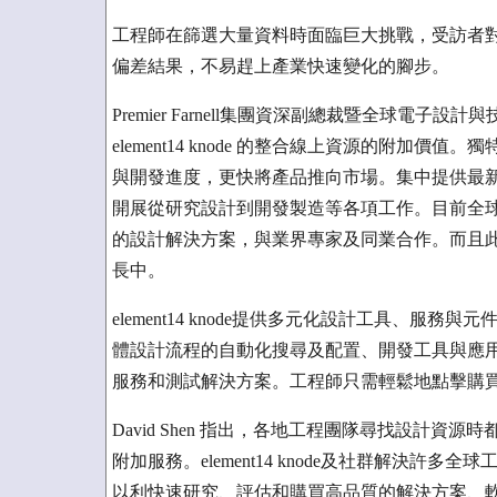
工程師在篩選大量資料時面臨巨大挑戰，受訪者
偏差結果，不易趕上產業快速變化的腳步。
Premier Farnell集團資深副總裁暨全球電子設計
element14 knode 的整合線上資源的附加
與開發進度，更快將產品推向市場。集中提供最新的資
開展從研究設計到開發製造等各項工作。目前全球各地
的設計解決方案，與業界專家及同業合作。而且此一數
長中。
element14 knode提供多元化設計工具、
體設計流程的自動化搜尋及配置、開發工具與應用
服務和測試解決方案。工程師只需輕鬆地點擊購
David Shen 指出，各地工程團隊尋找設計
附加服務。element14 knode及社群解決
以利快速研究、評估和購買高品質的解決方案、