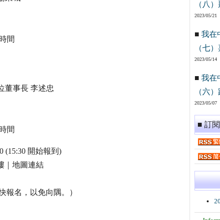
（八）
2023/05/21
■
我在
啡時間
（七）
2023/05/14
■
我在
州數位董事長 李述忠
（六）
2023/05/07
■ 訂
啡時間
 (15:30 開始報到)
樓｜地圖連結
儘快報名，以免向隅。）
2