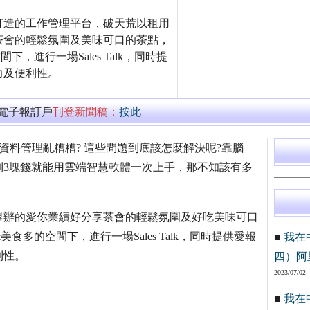
打造的工作管理平台，破天荒以租用
茶會的輕鬆氛圍及美味可口的茶點，
進行一場Sales Talk，同時提
力及便利性。
萬電子報訂戶
刊登新聞稿：
按此
 資料管理亂糟糟? 這些問題到底該怎麼解決呢?靠腦
到3塊錢就能用雲端智慧軟體一次上手，那不知該有多
舉辦的愛你業績好分享茶會的輕鬆氛圍及好吃美味可口
多的空間下，進行一場Sales Talk，同時提供愛報
■
我在
利性。
四）阿
2023/07/02
■
我在