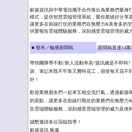
叡揚資訊與中華電信攜手合作推出為業務們量身
模式，提供智慧雲端管理系統，愛你業績好分享
讓更多在前線打仗的業務們在無壓力&美食多的空間下，
供愛報告雲端體驗服務，深刻感受雲端管理的威
■ 發布／輪播新聞稿
新聞稿直達14
帶領團隊帶不動?新人流動率高?資訊總是不即時?
袋、筆記本既不牢靠又費時花工，假使每天花不
好！
歡迎業務朋友們一起來互相交流打氣，透過叡揚
的茶點，讓更多在前線打戰仗的業務們在無壓力&美食
告雲端體驗服務，深刻感受雲端管理的威力及便
誠懇邀請各位蒞臨指導！
叡揚資訊 敬邀