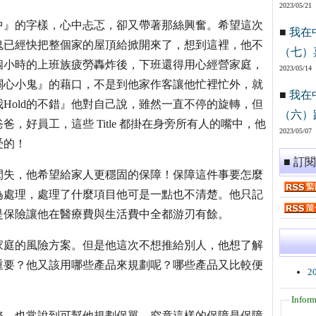
2023/05/21
中』的字樣，心中忐忑，卻又帶著那絲興奮。希望這次
■
我在
鬼已經快把整個家的屋頂給掀開來了，想到這裡，他不
（七）
0個小時的上班族疲勞轟炸後，下班還得用心經營家庭，
2023/05/14
關心小鬼』的藉口，不是到他家作客讓他忙裡忙外，就
■
我在
Hold的不錯』他對自己說，雖然一直不停的旋轉，但
（六）
，好員工，這些 Title 都掛在身旁所有人的嘴中，他
2023/05/07
受的！
■ 訂
閃失，他希望給家人更穩固的保障！保障這件事要怎麼
為處理，處理了什麼項目他可是一點也不清楚。他只記
是保險讓他在醫療費與生活費中全都游刃有餘。
家庭的風險方案。但是他這次不想推給別人，他想了解
重要？他又該用哪些產品來規劃呢？哪些產品又比較便
2
Inform
務，也常說到可幫他規劃保單，究竟這樣的保障是保障