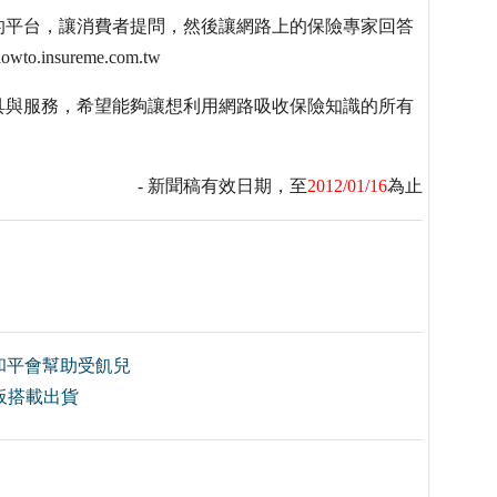
的平台，讓消費者提問，然後讓網路上的保險專家回答
nsureme.com.tw
具與服務，希望能夠讓想利用網路吸收保險知識的所有
- 新聞稿有效日期，至
2012/01/16
為止
和平會幫助受飢兒
主機板搭載出貨