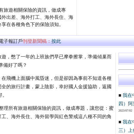
）特地整理所有旅遊相關保險的資訊，做成專
國外出差、海外打工、海外長住、海
分享在各種角色下的保險須知。
萬電子報訂戶
刊登新聞稿：
按此
旅遊，憋了一年的上班族們早已摩拳擦掌，準備傾巢而
）準備好了嗎？
，在飛機上面腦中風昏迷，但是卻因為事前不知道各種
周全的旅行計畫，蒙上陰影，幸好國人金援協助，返國
好。
■
我在
四）阿
om.tw）特地整理所有旅遊相關保險的資訊，做成專題，讓您從：蜜
2023/07/02
打工、海外長住、海外留學與紅色警戒這八種不同的角
■
我在
三）上