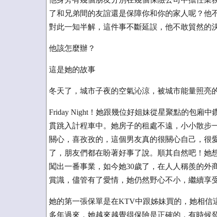
了和兄弟間的友誼還是保障你和你的家人呢？他不
對此一知半解，這件事不斷延誤，他不敢貿然的決定
他該怎麼辦？
這是她的故事
冬天了，城市子夜的空氣沁涼，被城市能量照亮
Friday Night！她跟幾位好姐妹從星聚點的
貫跳入計程車中。她房子的租處不遠，小小散步一下
關心，喜孜孜的，這個男友真的很關心自己，很
了，朋友們都在盼著好事了說。順其自然吧！她
闖出一番事業，如今她30歲了，在人人稱羨的外
賞識，儘管有了愛情，她仍然野心不小，繼續享
她的第一張保單是在KTV中跟姊妹買的，她相信
多年過來，她越來越覺得保險是正確的，有時候