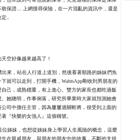
敢保證… 上網搜尋保險，在一片混亂的資訊中，還是
..
的天空好像越來越高了！
包廂中鑽出來，站在人行道上道別，然後看著順路的姊妹們魚
就可以走到，打開手機，WahtsApp剛收到男朋友的
愛自己，成熟穩重，有上進心。雙方的家長也都吃過飯
想。她聰明，作事俐落，研究所畢業時大家就預測她會
商公司中擔任主管，因為屢屢過關斬將，很受到上面的
受著『快樂的女強人』這個稱號。
這位姊妹，也想從姊妹身上學習人生風險的概念，這麼
發生在親戚朋友，與朋友的朋友中的故事，不斷的支持