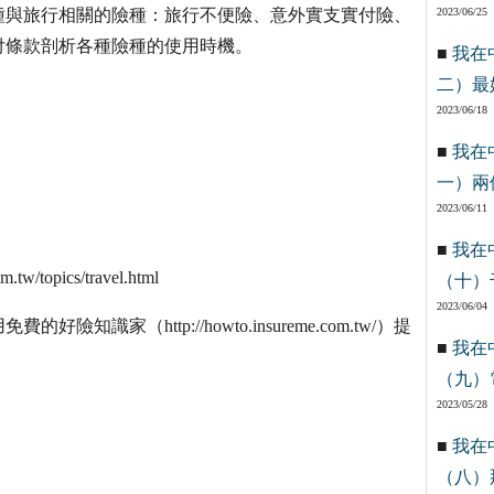
種與旅行相關的險種：旅行不便險、意外實支實付險、
2023/06/25
付條款剖析各種險種的使用時機。
■
我在
二）最
2023/06/18
■
我在
一）兩
2023/06/11
■
我在
opics/travel.html
（十）
2023/06/04
家（http://howto.insureme.com.tw/）提
■
我在
（九）
2023/05/28
■
我在
（八）