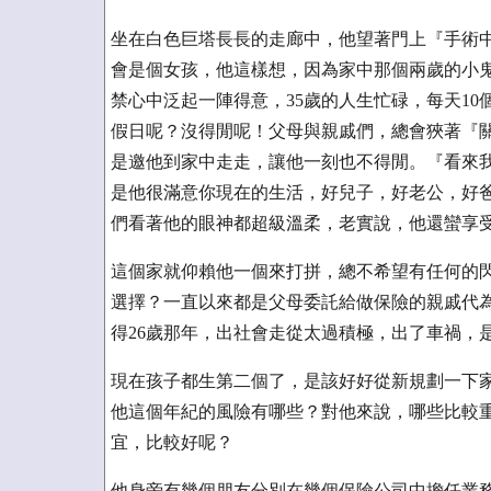
坐在白色巨塔長長的走廊中，他望著門上『手術
會是個女孩，他這樣想，因為家中那個兩歲的小
禁心中泛起一陣得意，35歲的人生忙碌，每天1
假日呢？沒得閒呢！父母與親戚們，總會狹著『
是邀他到家中走走，讓他一刻也不得閒。『看來我
是他很滿意你現在的生活，好兒子，好老公，好爸爸
們看著他的眼神都超級溫柔，老實說，他還蠻享
這個家就仰賴他一個來打拼，總不希望有任何的
選擇？一直以來都是父母委託給做保險的親戚代
得26歲那年，出社會走從太過積極，出了車禍，
現在孩子都生第二個了，是該好好從新規劃一下
他這個年紀的風險有哪些？對他來說，哪些比較
宜，比較好呢？
他身旁有幾個朋友分別在幾個保險公司中擔任業