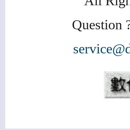
All Rig
Question ?
service@d