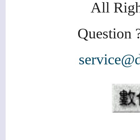
All Rig
Question ?
service@d