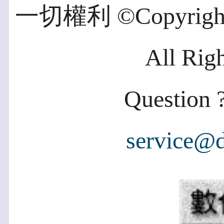
一切權利 ©Copyright 2
All Rig
Question ?
service@d