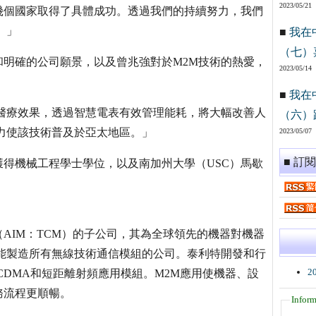
2023/05/21
幾個國家取得了具體成功。透過我們的持續努力，我們
。」
■
我在
（七）
明確的公司願景，以及曾兆強對於M2M技術的熱愛，
2023/05/14
■
我在
醫療效果，透過智慧電表有效管理能耗，將大幅改善人
（六）
力使該技術普及於亞太地區。」
2023/05/07
■ 訂
得機械工程學士學位，以及南加州大學（USC）馬歇
AIM：TCM）的子公司，其為全球領先的機器對機器
能製造所有無線技術通信模組的公司。泰利特開發和行
2
SDPA、CDMA和短距離射頻應用模組。M2M應用使機器、設
務流程更順暢。
Inform