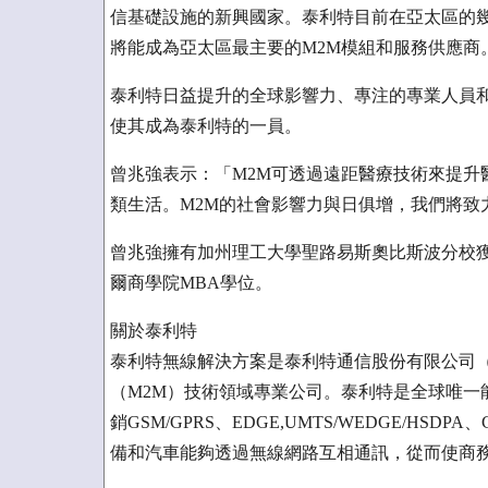
信基礎設施的新興國家。泰利特目前在亞太區的
將能成為亞太區最主要的M2M模組和服務供應商
泰利特日益提升的全球影響力、專注的專業人員和
使其成為泰利特的一員。
曾兆強表示：「M2M可透過遠距醫療技術來提升
類生活。M2M的社會影響力與日俱增，我們將致
曾兆強擁有加州理工大學聖路易斯奧比斯波分校獲
爾商學院MBA學位。
關於泰利特
泰利特無線解決方案是泰利特通信股份有限公司（
（M2M）技術領域專業公司。泰利特是全球唯一
銷GSM/GPRS、EDGE,UMTS/WEDGE/H
備和汽車能夠透過無線網路互相通訊，從而使商