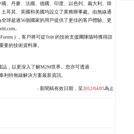
中國、丹麥、法國、德國、印度、以色列、義大利、韓
、土耳其、英國和美國均設立了業務辦事處。由無線通
全球超過56個國家的用戶提供了更佳的客戶體驗。更
t.com。
ort Forum ) ，客戶將可從Telit 的技術支援團隊隨時獲得諮
中重要的技術資料庫。
t2market雜誌，以更深入了解M2M世界。您亦可透過
acebook 取得泰利特無線解決方案最新資訊。
- 新聞稿有效日期，至
2012/04/05
為止