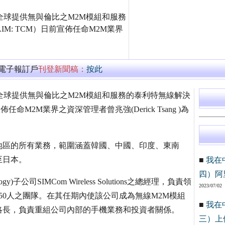
為全球提供無與倫比之M2M模組和服務
ns)（AIM: TCM）日前宣佈任命M2M業界
。
萬電子報訂戶
刊登新聞稿：
按此
為全球提供無與倫比之M2M模組和服務的泰利特無線解決
CM）日前宣佈任命M2M業界之資深管理者曾兆強(Derick Tsang )為
地區的所有業務，範圍涵蓋韓國、中國、印度、東南
至日本。
■
我在
四）阿
子公司SIMCom Wireless Solutions之總經理，負責領
2023/07/02
50人之團隊。在其任期內使該公司成為無線M2M模組
■
我在
略長，負責重組公司內部的手機業務和投資者關係。
三）上