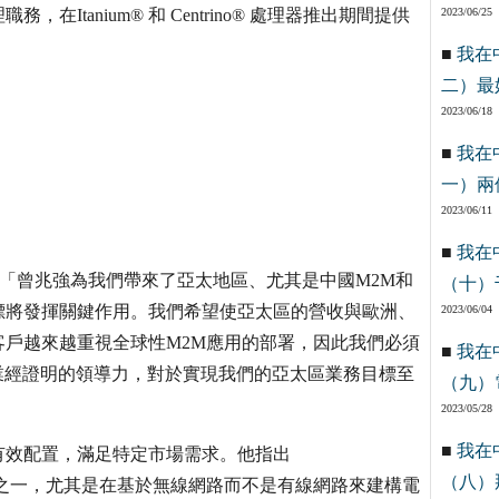
tanium® 和 Centrino® 處理器推出期間提供
2023/06/25
■
我在
二）最
2023/06/18
■
我在
一）兩
2023/06/11
■
我在
l表示：「曾兆強為我們帶來了亞太地區、尤其是中國M2M和
（十）
標將發揮關鍵作用。我們希望使亞太區的營收與歐洲、
2023/06/04
戶越來越重視全球性M2M應用的部署，因此我們必須
■
我在
領域業經證明的領導力，對於實現我們的亞太區業務目標至
（九）
2023/05/28
■
我在
有效配置，滿足特定市場需求。他指出
（八）
之一，尤其是在基於無線網路而不是有線網路來建構電