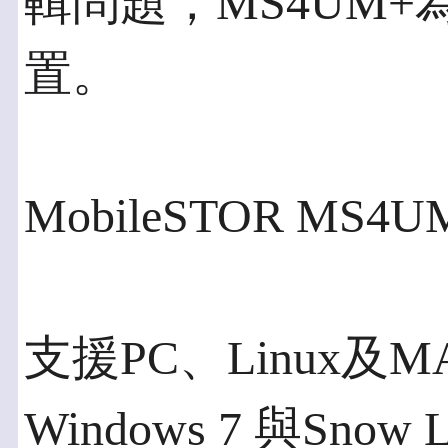
輯問題，MS4UM
置。
MobileSTOR M
支援PC、Linux及
Windows 7 與Snow L