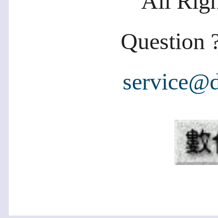
All Rig
Question ?
service@d