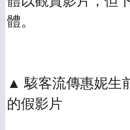
體以觀賞影片，但
體。
▲ 駭客流傳惠妮生
的假影片