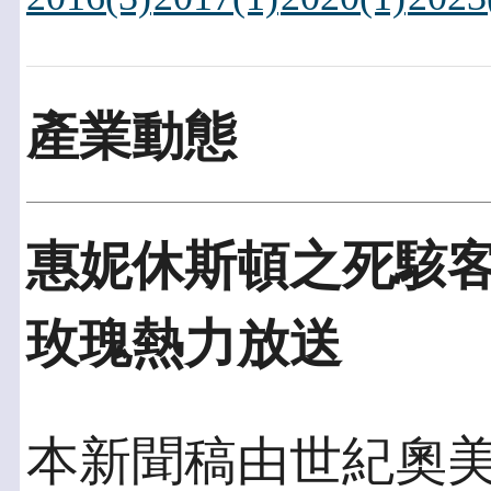
產業動態
惠妮休斯頓之死駭客
玫瑰熱力放送
本新聞稿由世紀奧