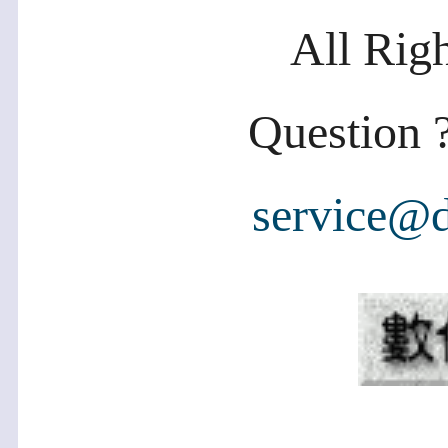
All Rig
Question ?
service@d