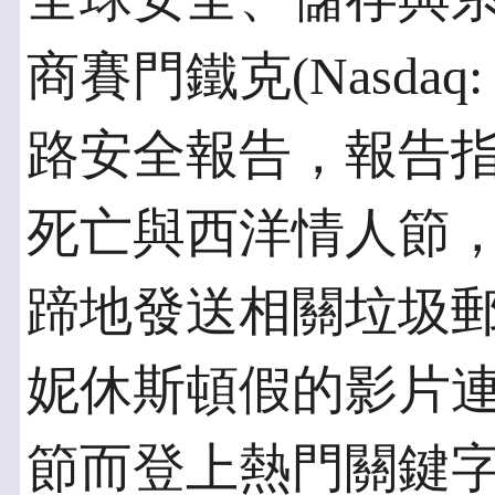
商賽門鐵克(Nasdaq
路安全報告，報告
死亡與西洋情人節，
蹄地發送相關垃圾
妮休斯頓假的影片
節而登上熱門關鍵