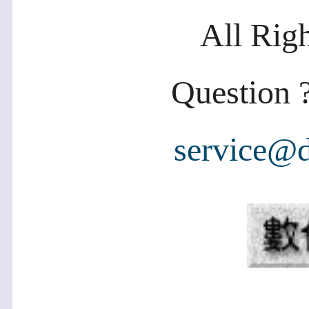
All Rig
Question ?
service@d