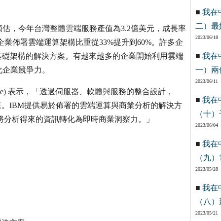
■
我在
二）最
估，今年台灣整體雲端服務產值為3.2億美元，成長率
2023/06/18
去兩年企業佈署雲端運算架構比重從33%提升到60%。許多企
基礎架構的解決方案。有越來越多的企業開始利用雲端
■
我在
化企業競爭力。
一）兩
2023/06/11
Verne) 表示，「透過伺服器、軟體與服務的整合設計，
■
我在
來。IBM提供易於佈署的雲端運算與商業分析的解決方
（十）
有效地將分析得來的資訊轉化為即時商業洞察力。」
2023/06/04
■
我在
（九）
2023/05/28
■
我在
（八）
2023/05/21