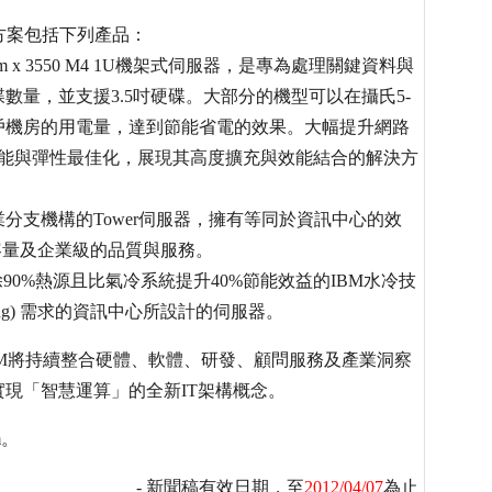
決方案包括下列產品：
 System x 3550 M4 1U機架式伺服器，是專為處理關鍵資料與
量，並支援3.5吋硬碟。大部分的機型可以在攝氏5-
戶機房的用電量，達到節能省電的效果。大幅提升網路
達到性能與彈性最佳化，展現其高度擴充與效能結合的解決方
企業或企業分支機構的Tower伺服器，擁有等同於資訊中心的效
容量及企業級的品質與服務。
4，可搭配能排除90%熱源且比氣冷系統提升40%節能效益的IBM水冷技
mputing) 需求的資訊中心所設計的伺服器。
，IBM將持續整合硬體、軟體、研發、顧問服務及產業洞察
現「智慧運算」的全新IT架構概念。
m。
- 新聞稿有效日期，至
2012/04/07
為止