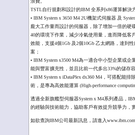
浪費。
TSTL自行規劃和設計的IBM 全系列x86運算解
• IBM System x 3650 M4 2U機架式伺服器 及
龐大工作量而設計的伺服器，除了增加一倍的硬碟數
40的環境下作業，減少冷氣使用量，進而降低客
效能，支援4個1Gb 及2個10Gb 乙太網路，
案；
• IBM System x3500 M4為一適合中小型
能與豐富擴充性，並且比前一代多出33%的儲存
• IBM System x iDataPlex dx360 M
術，是專為高效能運算 (High-performance co
透過全新旗艦型伺服器System x M4系列產品
的經驗與技術能力，協助客戶有效提升競爭力，實
如欲查詢IBM公司最新訊息，請進入www.ibm.co