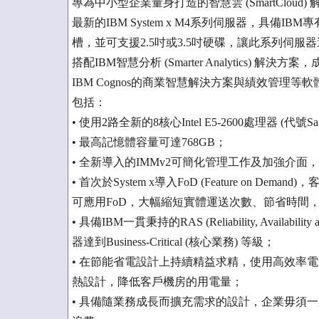
專為中小型企業量身打造的智慧雲 (SmartCloud)
最新的IBM System x M4系列伺服器，具備
槽，並可支援2.5吋或3.5吋硬碟，讓此系列伺
搭配IBM智慧分析 (Smarter Analytics) 解決方案，成為
IBM Cognos的商業智慧解決方案與績效管理
包括：
• 使用2路全新的8核心Intel E5-2600處理器 (代號
• 最高記憶體容量可達768GB；
• 全新導入的IMMv2可簡化管理工作及加強介面
• 首次於System x導入FoD (Feature on
可應用FoD，大幅縮短實體運送次數、節省時間
• 具備IBM一貫秉持的RAS (Reliability, Availab
器達到Business-Critical (核心業務) 等級；
• 在節能省電設計上持續精益求精，使用高效率
熱設計，降低客戶機房的用電量；
• 具備隨業務成長而擴充需求的設計，企業毋須