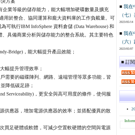
 解決方案
■
我在
IBM專有企業等級的儲存能力，能大幅增加硬碟數量及擴充
（七）
服器適用於整合、協同運算和龐大資料庫的工作負載量。可
2023/05/14
可執行IBM InfoSphere 資料倉儲 (Data Warehouse) 和
■
我在
等軟體、具備商業分析與儲存能力的整合系統。其主要特色
（六）
2023/05/07
Sandy-Bridge)，能大幅提升產品效能；
■ 訂
，大幅提升管理效率；
 Demand)，客戶需要的磁碟陣列、網路、遠端管理等眾多功能，皆
，並降低碳足跡；
ility and Serviceability)，更安全與高可用度的條件，使伺服
2
電源供應器，增加電源供應器的效率；並搭配優異的散
Inform
一次買足硬體或軟體，可減少空置軟硬體的空間與電源