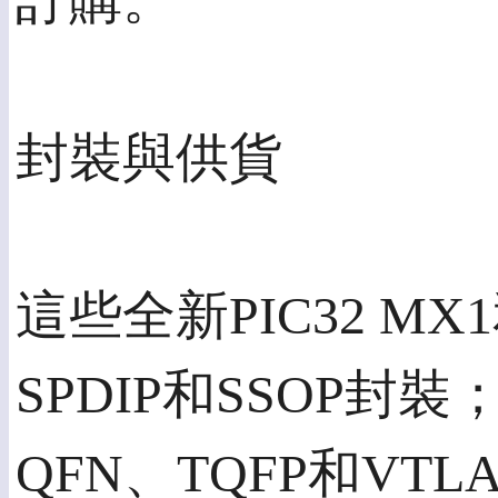
訂購。
封裝與供貨
這些全新PIC32 MX
SPDIP和SSOP封
QFN、TQFP和V