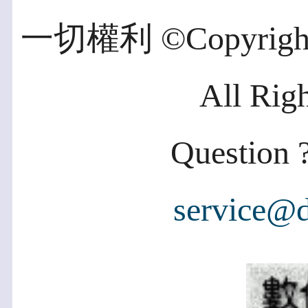
一切權利 ©Copyright 2
All Rig
Question ?
service@d