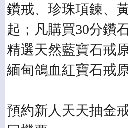
鑽戒、珍珠項鍊、黃金
起；凡購買30分鑽
精選天然藍寶石戒原價6
緬甸鴿血紅寶石戒原價13
預約新人天天抽金戒