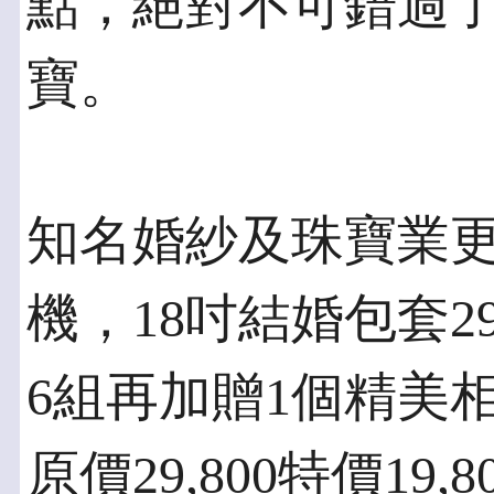
點，絕對不可錯過
寶。
知名婚紗及珠寶業
機，18吋結婚包套29
6組再加贈1個精美
原價29,800特價1