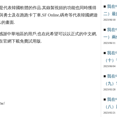
■
我在
0餘國,是代表韓國軟體的作品.其錄製視頻的功能也同時獲得
二）最
士及在跑跑卡丁車,SF Online,碼奇等代表韓國網遊
2023/06/18
的畫面.
■
我在
icam在此感謝中華地區的用戶,也在此希望可以以正式的中文網,
一）兩
在官網下載免費試用版.
2023/06/11
■
我在
（十）
2023/06/04
■
我在
（九）
2023/05/28
■
我在
tw/
（八）
2023/05/21