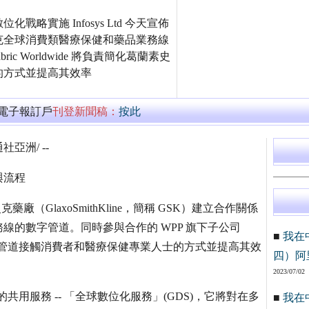
數位化戰略實施 Infosys Ltd 今天宣佈
克全球消費類醫療保健和藥品業務線
c Worldwide 將負責簡化葛蘭素史
的方式並提高其效率
萬電子報訂戶
刊登新聞稿：
按此
亞洲/ --
與流程
蘭素史克藥廠（GlaxoSmithKline，簡稱 GSK）建立合作關係
線的數字管道。同時參與合作的 WPP 旗下子公司
■
我在
克通過數位管道接觸消費者和醫療保健專業人士的方式並提高其效
四）阿
2023/07/02
新的共用服務 -- 「全球數位化服務」(GDS)，它將對在多
■
我在