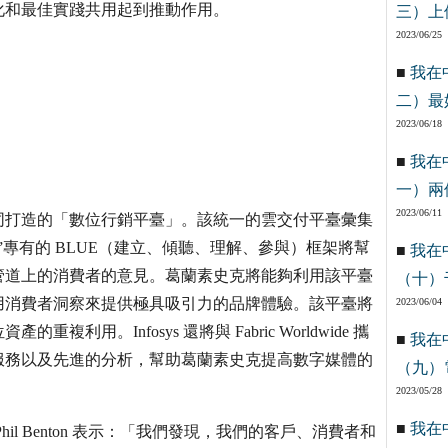
化和最佳實踐共用起到推動作用。
三）上
2023/06/25
■
我在
二）最
2023/06/18
■
我在
一）兩
2023/06/11
ldwide 共同打造的「數位行銷平臺」。該統一的雲交付平臺彙集
專有的 BLUE（建立、傾聽、理解、參與）框架將幫
■
我在
管道上的消費者的意見。葛蘭素史克將能夠利用該平臺
（十）
用消費者洞察來提供極具吸引力的品牌體驗。該平臺將
2023/06/04
。Infosys 還將與 Fabric Worldwide 攜
■
我在
服務以及先進的分析，幫助葛蘭素史克提高數字媒體的
（九）
2023/05/28
■
我在
l Benton 表示：「我們發現，我們的客戶、消費者和