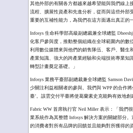
其他外部的有關各方都越來越希望能與我們線上
流程、擴展性資產和先進分析，從而與這些外部受眾更好、
重要的互補性能力，為我們在這方面邁出真正的
Infosys 生命科學部高級副總裁兼全球總監 Dhee
化客戶參與度，推動整個組織在全球範圍內的數
利用數位媒體來與他們的銷售隊伍、客戶、醫生
產業知識、強大的跨產業經驗和尖端技術專業知識的 I
轉型計畫奠定基礎。」
Infosys 業務平臺部副總裁兼全球總監 Samso
少關注利益相關者的參與。我們與 WPP 的合作
臺’。該雲交付平臺將使葛蘭素史克能夠有效地創
Fabric WW 首席執行官 Neil Miller 表示
業系統作為其整體 Infosys 解決方案的關鍵
的消費者對所有品牌的回饋並且能夠對所獲得的