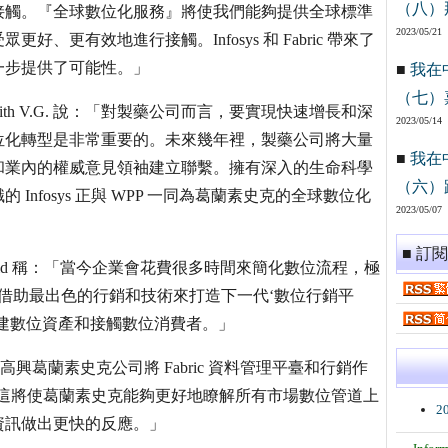
（八）
接觸。『全球數位化服務』將使我們能夠提供全球標準
2023/05/21
更有效地進行接觸。Infosys 和 Fabric 帶來了
一步提供了可能性。」
■
我在
（七）
shjith V.G. 說：「對製藥公司而言，要實現快速增長和深
2023/05/14
位化轉型是非常重要的。未來幾年裡，製藥公司將大量
■
我在
和業內的權威意見領袖建立聯繫。擁有深入的生命科學
（六）
nfosys 正與 WPP 一同為葛蘭素史克的全球數位化
2023/05/07
■ 訂
n David 稱：「當今企業會花費很多時間來簡化數位流程，極
將借助最出色的行銷和技術來打造下一代‘數位行銷平
建數位資產和接觸數位消費者。」
：「我們很高興葛蘭素史克公司將 Fabric 資料管理平臺和行銷作
部分。這將使葛蘭素史克能夠更好地瞭解所有市場數位管道上
2
資訊做出更快的反應。」