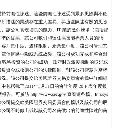
屬於前瞻性陳述。這些前瞻性陳述受到眾多風險與不確
中所描述的業績存在重大差異。與這些陳述有關的風險
、該公司實現增長的能力、IT 業的激烈競爭（包括那
水準的提高、該公司吸引和留住高技能專業人員的能
、客戶集中度、遷移限制、產業集中度、該公司管理其
、電信網路中斷或系統故障、該公司成功完成和整合潛
ys 戰略投資的公司的成功、政府財政激勵機制的取消或
籌集資金或收購公司的法律限制、對該公司智慧財產權
情況。該公司提交給美國證券交易委員會的檔中詳細描
截至2011年3月31日的會計年度 20-F 表年度報
可參訪 http://www.sec.gov 查看這些檔。Infosys
該公司提交給美國證券交易委員會的檔以及該公司的股
該公司不時做出或以該公司名義做出的前瞻性陳述的義