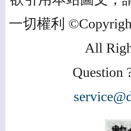
一切權利 ©Copyright 2
All Rig
Question ?
service@d