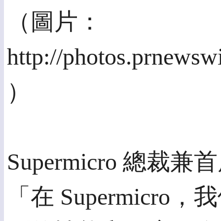
（圖片：
http://photos.prnews
）
Supermicro 總裁兼首
「在 Supermic