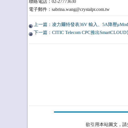
聯絡電話：02-27773630
電子郵件：sabrina.wang@crystalpr.com.tw
上一篇：凌力爾特發表36V 輸入、5A降壓μModul
下一篇：CITIC Telecom CPC推出SmartCL
欲引用本站圖文，請先取得授權。