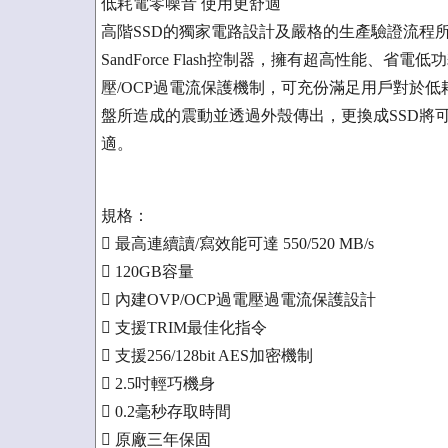
低耗電零噪音 使用更舒適
高階SSD的獨家電路設計及嚴格的生產驗證流程所
SandForce Flash控制器，擁有超高性能、
壓/OCP過電流保護機制，可充份滿足用戶對於
盤所造成的震動並透過外殼傳出，更換成SSD將
適。
規格：
 最高連續讀/寫效能可達 550/520 MB/s
 120GB容量
 內建OVP/OCP過電壓過電流保護設計
 支援TRIM最佳化指令
 支援256/128bit AES加密機制
 2.5吋輕巧機身
 0.2毫秒存取時間
 原廠三年保固