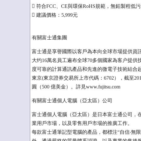
 符合FCC、CE與環保RoHS規範，無鉛製程低
 建議價格：5,999元
有關富士通集團
富士通是享譽國際以客戶為本向全球市場提供資訊
大约16萬名員工遍布全球70多個國家為客户提
度可靠的計算通訊產品和先進的微電子技術結合
東京(東京證券交易所上市代碼：6702），截至201
圓（500 億美金）。詳見www.fujitsu.com
有關富士通個人電腦（亞太區）公司
富士通個人電腦（亞太區）是日本富士通公司，
業用戶市場，以及零售用戶市場的推廣工作。
每款富士通筆記型電腦的產品，都標注“自信‧無
外，透過嚴格的質量體系認證，以及專業的售後