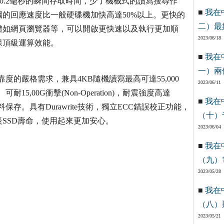
s，以0.2毫秒的瞬間存取時間，少了機械式的讀寫搜尋作
■
我在
的回應速度比一般硬碟機加快高達50%以上。更快的
二）最
體如網頁瀏覽器等，可以開啟更快速以及執行更加順
2023/06/18
保頂級運算效能。
■
我在
一）兩
及可靠度的嚴格需求，兼具4KB隨機讀寫最高可達55,000
2023/06/11
耐15,00G衝擊(Non-Operation)，耐震強度高達
■
我在
資料保存。具有Durawrite技術，獨立ECC錯誤校正功能，
（十）
SSD壽命，使用起來更加安心。
2023/06/04
■
我在
（九）
2023/05/28
■
我在
（八）
2023/05/21