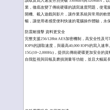
讀取及寫入速度分別突破 550MB/s與520MB/
業，徹底改變了傳統硬碟的讀寫速度問題，使電腦
開機、載入遊戲與影片，讓作業系統與常用的軟
暢，讓使用者感受便利快速的電腦操作體驗，永
防震耐撞擊 資料更安全
完整支援256/128bit AES加密機制，高安全性
IOPS的讀取速度，與最高40,000 IOPS的寫入速率。可
15G(10~2,000Hz)，提供比傳統硬碟更加安全的
自我監視與回報及磨損測量等功能，並且大幅延長