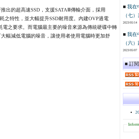
■
我在
推出的超高速SSD，支援SATAⅢ傳輸介面，採用
（七）
省電低功耗之特性，並大幅提升SSD耐用度。內建OVP過電
2023/05/14
低耗電之要求。而電腦最主要的噪音來源為傳統硬碟中轉
■
我在
可大幅減低電腦的噪音，讓使用者使用電腦時更加舒
（六）
2023/05/07
■ 訂
2
Inform