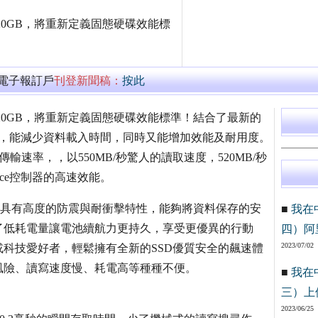
II 120GB，將重新定義固態硬碟效能標
萬電子報訂戶
刊登新聞稿：
按此
III 120GB，將重新定義固態硬碟效能標準！結合了最新的
快閃記憶，能減少資料載入時間，同時又能增加效能及耐用度。
) 高速傳輸速率，，以550MB/秒驚人的讀取速度，520MB/秒
rce控制器的高速效能。
(HDD)具有高度的防震與耐衝擊特性，能夠將資料保存的安
■
我在
了低耗電量讓電池續航力更持久，享受更優異的行動
四）阿
2023/07/02
科技愛好者，輕鬆擁有全新的SSD優質安全的飆速體
風險、讀寫速度慢、耗電高等種種不便。
■
我在
三）上
2023/06/25