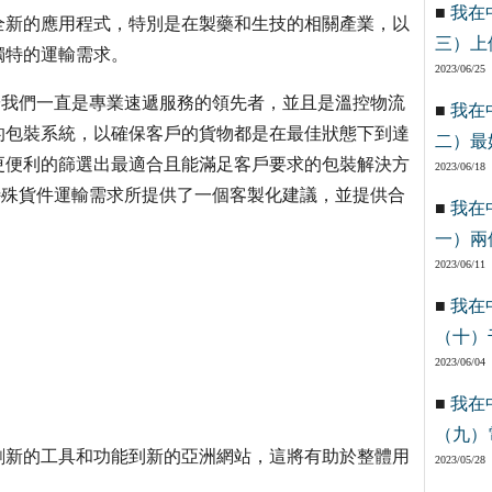
■
我在
全新的應用程式，特別是在製藥和生技的相關產業，以
三）上
獨特的運輸需求。
2023/06/25
：「由於我們一直是專業速遞服務的領先者，並且是溫控物流
■
我在
的包裝系統，以確保客戶的貨物都是在最佳狀態下到達
二）最
更便利的篩選出最適合且能滿足客戶要求的包裝解決方
2023/06/18
特殊貨件運輸需求所提供了一個客製化建議，並提供合
■
我在
一）兩
2023/06/11
■
我在
（十）
2023/06/04
■
我在
（九）
創新的工具和功能到新的亞洲網站，這將有助於整體用
2023/05/28