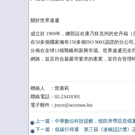
關於世界速遞
成立於 1969年，總部設在康乃狄克州的史丹福
在50多個國家擁有150多個ISO 9001認證的
分佈在全球13個戰略和新興市場。世界速遞完全符
網路，並且符合最嚴苛要求的產業，並符合管理
聯絡人 ：曾廣莉
聯絡電話：02-23418301
電子郵件：joyce@accessus.biz
上一篇：中華數位科技提醒，慎防夾帶惡意檔
下一篇：低碳行得通 第三屆《達梭設計獎》