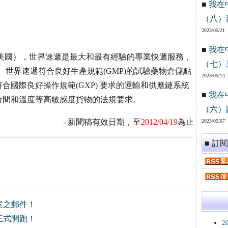
■
我在
（八）
2023/05/21
■
我在
（美國），世界速遞是最大和最有經驗的專業快遞服務，
（七）
分公司。世界速遞符合良好生產規範(GMP)的試驗藥物倉儲點
2023/05/14
合國際良好操作規範(GXP) 要求的運輸和供應鏈系統
■
我在
時間和溫度等高敏感度貨物的法規要求。
（六）
- 新聞稿有效日期，至
2012/04/19
為止
2023/05/07
■ 訂
案之郵件！
正式開跑！
2